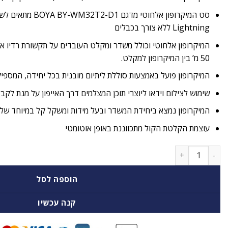
סט המיקרופון אלחוטי מד
Lightning ללא צורך בכבלים
50 מ’ בין המיקרופון למקלט.
המיקרופון פועל באמצעות סוללת ליתיום מובנית בכל יחידה, המספיקה עד כ-10 שע
שימוש לצילום וידאו ליוצרי תוכן המצלמים דרך האייפון על מנת לקב
המיקרופון נמצא ביחידת המשדר ובעל מידות ומשקל קל במיוחד של 52×17.5×15.6 מ”מ, 8.5 גרם.
עוצמת הקלטת הקול מתכווננת באופן אוטומטי
כמות של מיקרופון אלחוטי דש Boya BY-WM3T2-D1
הוספה לסל
קנה עכשיו