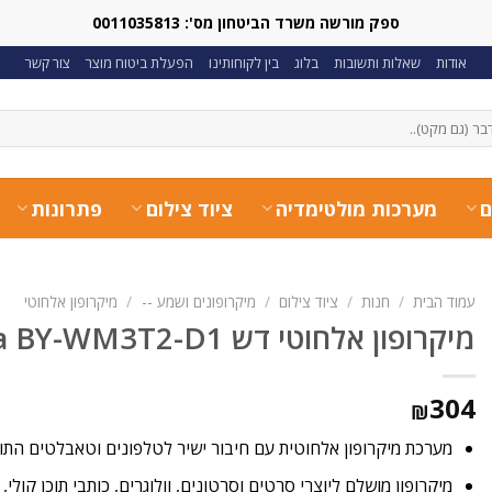
ספק מורשה משרד הביטחון מס': 0011035813
אודות
שאלות ותשובות
בלוג
בין לקוחותינו
הפעלת ביטוח מוצר
צור קשר
ם
מערכות מולטימדיה
ציוד צילום
פתרונות
עמוד הבית
/
חנות
/
ציוד צילום
/
מיקרופונים ושמע --
/
מיקרופון אלחוטי
מיקרופון אלחוטי דש Boya BY-WM3T2-D1
304
₪
מערכת מיקרופון אלחוטית עם חיבור ישיר לטלפונים וטאבלטים התומ
מיקרופון מושלם ליוצרי סרטים וסרטונים, וולוגרים, כותבי תוכן קולי, י