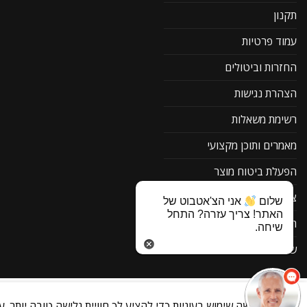
תקנון
עמוד פרטיות
החזרות וביטולים
הצהרת נגישות
רשימת משאלות
מאמרים ותוכן מקצועי
הפעלת ביטוח מוצר
צור קשר
שלום
אני הצ'אטבוט של
האתר! צריך עזרה? התחל
תוכנה להורדה F1
שיחה.
שאלות ותשובות
ביטול עסקה
הוספה לסל
רכישה מהירה
האתר עושה שימוש בעוגיות כדי להציע לך חוויית גלישה טובה יותר. ע