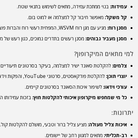
עמידות:
בנוי ממתכת עמידה, מתאים לשימוש בתנאי שטח.
קל משקל:
מאפשר חיבור קל למצלמה או למוט בום.
מסנן רוח:
מגיע עם מגן רוח WSVM, המפחית רעשי רוח והברות פוצצות.
מסנן מעביר גבוהים:
מסנן רעשים בתדרים נמוכים, כגון רעש של מזג
למי מתאים המיקרופון?
צלמים:
להקלטת סאונד ישיר למצלמה, בעיקר בסרטונים תיעודיים, רא
יוצרי תוכן:
להקלטת פודקאסטים, סרטוני YouTube, והפקות וידאו.
עורכי וידאו:
לשיפור איכות הסאונד בסרטונים קיימים.
כל מי שמחפש מיקרופון איכותי להקלטות חוץ:
בזכות עמידותו ה
יתרונות:
איכות צליל מעולה:
מציע צליל ברור וטבעי, מושלם להקלטות קול.
רב-תכליתי:
מתאים למגוון רחב של יישומים.