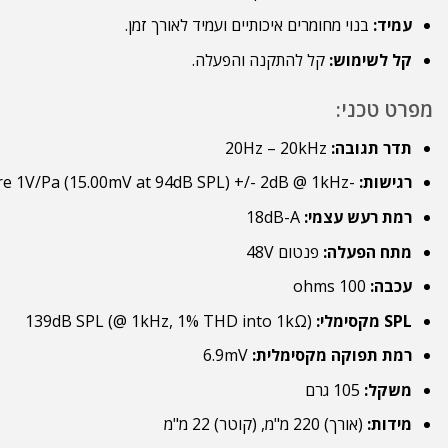
עמיד:
בנוי מחומרים איכותיים ועמיד לאורך זמן.
קל לשימוש:
קל להתקנה והפעלה.
מפרט טכני:
תדר תגובה:
20Hz – 20kHz
רגישות:
-36.0dB re 1V/Pa (15.00mV at 94dB SPL) +/- 2dB @ 1kHz
רמת רעש עצמי:
18dB-A
מתח הפעלה:
פנטום 48V
עכבה:
100 ohms
SPL מקסימלי:
139dB SPL (@ 1kHz, 1% THD into 1kΩ)
רמת תפוקה מקסימלית:
6.9mV
משקל:
105 גרם
מידות:
(אורך) 220 מ"מ, (קוטר) 22 מ"מ