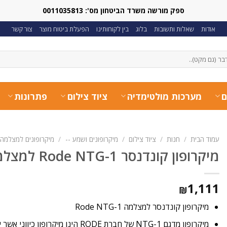
ספק מורשה משרד הביטחון מס': 0011035813
אודות
שאלות ותשובות
בלוג
בין לקוחותינו
הפעלת ביטוח מוצר
צור קשר
ם
מערכות מולטימדיה
ציוד צילום
פתרונות
עמוד הבית
/
חנות
/
ציוד צילום
/
מיקרופונים ושמע --
/
מיקרופונים למצלמה
מיקרופון קונדנסר Rode NTG-1 למצלמה
1,111
₪
מיקרופון קונדנסר למצלמה Rode NTG-1
מיקרופון מדגם
-1 של חברת
NTG
RODE
הינו מיקרופון כיווני אשר