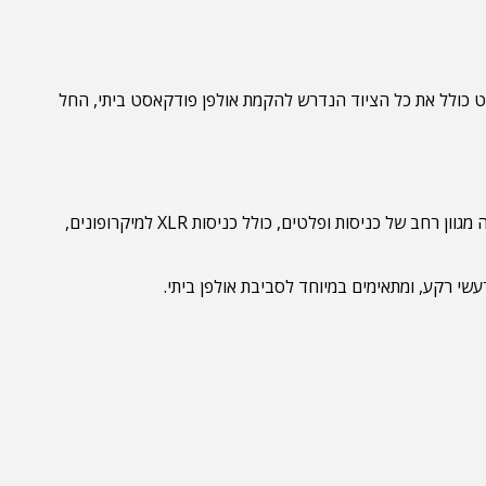
פודקאסטים באיכות גבוהה עם עד 4 דוברים בו זמנית. הסט כולל את כל הציוד הנדרש להקמת אולפן פודקאסט ביתי, החל
ליבה של המערכת, המאפשרת הקלטה, ערבוב והוספת אפקטים בזמן אמת. הקונסולה מציעה מגוון רחב של כניסות ופלטים, כולל כניסות XLR למיקרופונים,
שי רקע, ומתאימים במיוחד לסביבת אולפן ביתי.