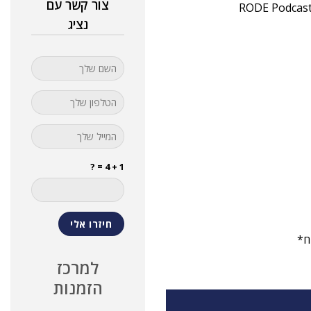
צור קשר עם
נציג
1 + 4 = ?
ח*
למרכז
הזמנות