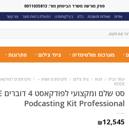
ספק מורשה משרד הביטחון מס': 0011035813
אודות
שאלות ותשובות
בלוג
בין לקוחותינו
הפעלת ביטוח מוצר
צור קשר
ם
מערכות מולטימדיה
ציוד צילום
פתרונות
עמוד הבית
/
חנות
/
ציוד צילום
/
מיקרופונים ושמע --
/
מיקרופונים לפודקאס
RODE
סט ש
Podcasting Kit Professional
12,545
₪