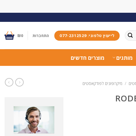
לייעוץ טלפוני: 077-2312529
התחברות
0
₪
מותגים
מוצרים חדשים
טים
/
מיקרופונים לפודקאסטים
לם ומקצועי לפודקאסט 4 דוברים RODE