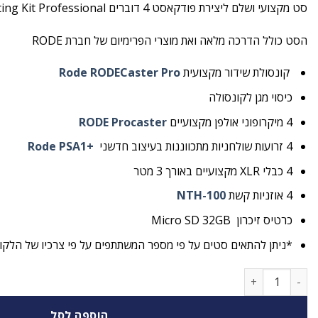
סט מקצועי ושלם ליצירת פודקאסט 4 דוברים RODE Podcasting Kit Professional
הסט כולל הדרכה מלאה ואת מוצרי הפרימיום של חברת RODE
קונסולת שידור מקצועית
Rode RODECaster Pro
כיסוי מגן לקונסולה
4 מיקרופוני אולפן מקצועיים
Procaster
RODE
4 זרועות שולחניות מתכווננות בעיצוב חדשני
+Rode PSA1
4 כבלי
XLR
מקצועיים באורך 3 מטר
4 אוזניות קשת
-100
NTH
כרטיס זיכרון Micro SD 32GB
*ניתן להתאים סטים על פי מספר המשתתפים על פי צרכיו של הלקו
כמות של סט שלם ומקצועי לפודקאסט 4 דוברים RODE Podcasting Kit Professional
הוספה לסל