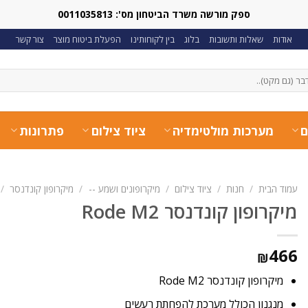
ספק מורשה משרד הביטחון מס': 0011035813
אודות
שאלות ותשובות
בלוג
בין לקוחותינו
הפעלת ביטוח מוצר
צור קשר
ם
מערכות מולטימדיה
ציוד צילום
פתרונות
עמוד הבית
/
חנות
/
ציוד צילום
/
מיקרופונים ושמע --
/
מיקרופון קונדנסר
/
מיקרופון קונדנסר Rode M2
466
₪
מיקרופון קונדנסר Rode M2
מנגנון הכולל מערכת להפחתת רעשים