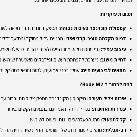
תכונות עיקריות:
קפסולת קונדנסר באיכות גבוהה:
מספקת תגובת תדר מלאה לשחזו
דפוס הקלטה סופר-קרדיואידי:
מבטיח צליל ממוקד וממזער "דליפו
עיצוב עמיד:
גוף מתכת מלא, מתג הפעלה/כיבוי הניתן לנעילה ושמ
דחיית משוב:
מערכת להפחתת רעשים ופידבקים מאפשרת שימוש במי
מתאים לביצועים חיים:
עמיד בפני זעזועים, לחות ותנאי במה קשים.
למה לבחור ב-Rode M2?
איכות צליל מעולה:
מיקרופון הקונדנסר מספק צליל חם וברור עם 
עמידות ואמינות:
בנוי להחזיק מעמד גם בתנאים הקשים ביותר.
קל לתפעול:
מתג הפעלה/כיבוי נוח ופשוט לשימוש.
רב-תכליתי:
מתאים למגוון רחב של יישומים, החל משירה חיה ועד לה