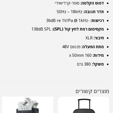
דפוס הקלטה:
סופר-קרדיואידי
תדר תגובה:
50Hz – 18kHz
רגישות:
-36dB re 1V/Pa @ 1kHz
מקסימום רמת לחץ קול (SPL):
138dB SPL
חיבור:
XLR
מתח הפעלה:
פנטום 48V
מידות:
160 x 50mm
משקל:
380 גרם
מוצרים קשורים