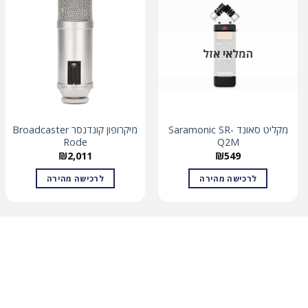
המלאי אזל
מקליט סאונד Saramonic SR-
מיקרופון קונדנסר Broadcaster
Rode
Q2M
₪
2,011
₪
549
לרכישה מהירה
לרכישה מהירה