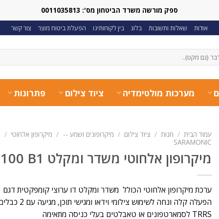
ספק מורשה משרד הביטחון מס': 0011035813
אודות
שאלות ותשובות
בלוג
בין לקוחותינו
הפעלת ביטוח מוצר
צור קשר
ם
מערכות מולטימדיה
ציוד צילום
פתרונות
עמוד הבית
/
חנות
/
ציוד צילום
/
מיקרופונים ושמע --
/
מיקרופון אלחוטי
/
מ
SARAMONIC
מיקרופון אלחוטי משדר ומקלט Saramonic Blink100 B1
ערכת מיקרופון אלחוטי הכולל משדר ומקלט דו ערוצי קומפקטית דגם Saramonic Blink100 B1
הפעלה קלה ונחה לשימוש צילומי וידאו ומגישי תוכן, מגיעה עם 2 כבלים מסוג:
TRRS
לסמארטפונים או טאבלטים בעלי כניסה מתאימה