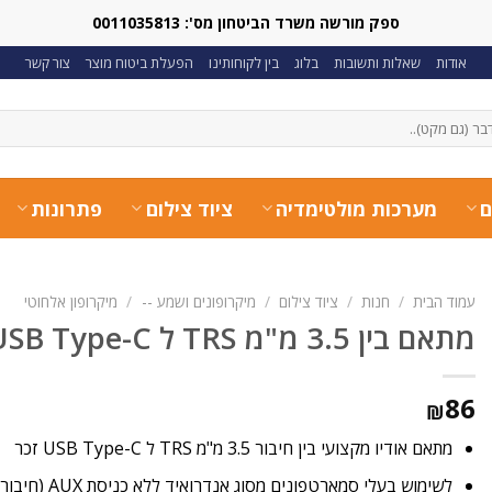
ספק מורשה משרד הביטחון מס': 0011035813
אודות
שאלות ותשובות
בלוג
בין לקוחותינו
הפעלת ביטוח מוצר
צור קשר
ם
מערכות מולטימדיה
ציוד צילום
פתרונות
עמוד הבית
/
חנות
/
ציוד צילום
/
מיקרופונים ושמע --
/
מיקרופון אלחוטי
מתאם בין 3.5 מ"מ TRS ל USB Type-C
86
₪
מתאם אודיו מקצועי בין חיבור 3.5 מ"מ TRS ל USB Type-C זכר
לשימוש בעלי סמארטפונים מסוג אנדרואיד ללא כניסת AUX (חיבור למיקרופון או יציאת אוזניות)