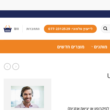
לייעוץ טלפוני: 077-2312529
התחברות
0
₪
מותגים
מוצרים חדשים