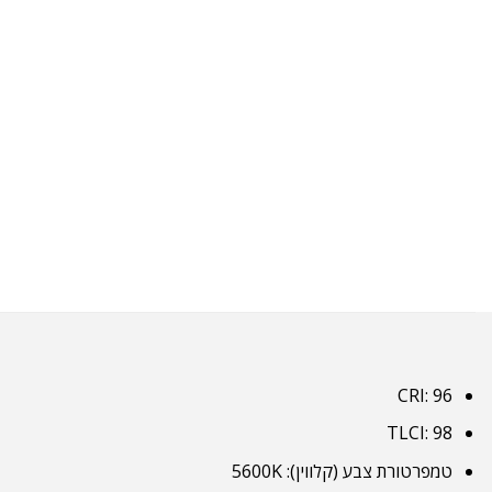
CRI: 96
TLCI: 98
טמפרטורת צבע (קלווין): 5600K