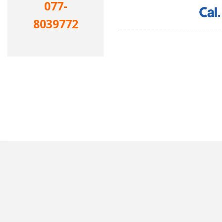
077-
8039772