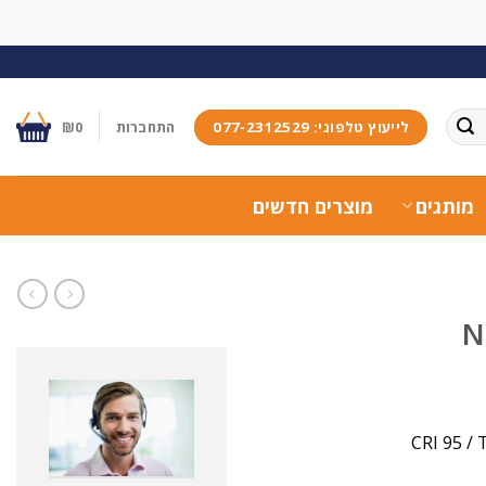
לייעוץ טלפוני: 077-2312529
התחברות
0
₪
מותגים
מוצרים חדשים