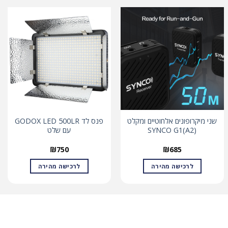
שני מיקרופונים אלחוטיים ומקלט
פנס לד GODOX LED 500LR
(SYNCO G1(A2
עם שלט
₪
750
₪
685
לרכישה מהירה
לרכישה מהירה