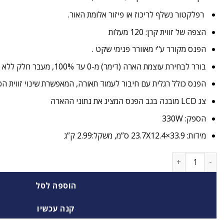
רפלקטור נשלף לריכוז או פיזור אלומת האור.
הצפה של זווית קרן: 120 מעלות
הפנס מקורר ע"י מאוורר פנימי שקט .
בורר לבחירת
עוצמת הארה (דימר) מ-0 עד 100%, מעבר חלק ללא הבהובים.
הפנס כולל רגלית עם חיבור לעמוד תאורה, ה
מאפשרת שינוי זווית 
צג LCD מובנה בגב הפנס המציג את נתוני ההארה
הספק: 330W
מידות: 33.9×23.7X12.4 ס”מ, משקל:2.99 ק”ג
כמות של תאורת לד רציפה-אור יום Nanlite FS300
הוספה לסל
קנה עכשיו