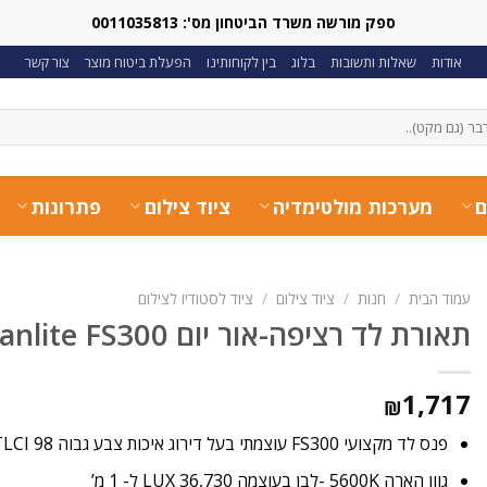
ספק מורשה משרד הביטחון מס': 0011035813
אודות
שאלות ותשובות
בלוג
בין לקוחותינו
הפעלת ביטוח מוצר
צור קשר
ם
מערכות מולטימדיה
ציוד צילום
פתרונות
עמוד הבית
/
חנות
/
ציוד צילום
/
ציוד לסטודיו לצילום
תאורת לד רציפה-אור יום Nanlite FS300
1,717
₪
פנס לד מקצועי FS300 עוצמתי בעל דירוג איכות צבע גבוה CRI 95 / TLCI 98
גוון הארה 5600K -לבן בעוצמה 36,730 LUX ל- 1 מ’