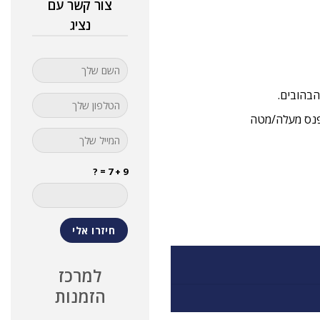
צור קשר עם
נציג
הפנס מעלה/מטה
9 + 7 = ?
למרכז
הזמנות