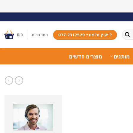
לייעוץ טלפוני: 077-2312529
התחברות
0
₪
מותגים
מוצרים חדשים