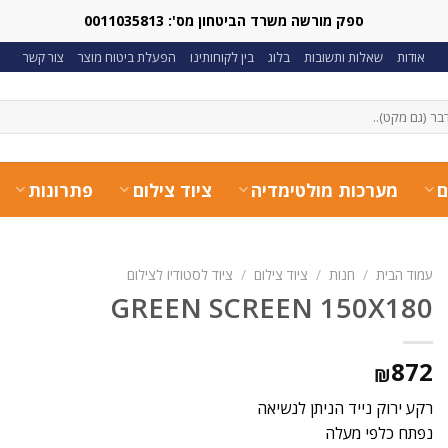
ספק מורשה משרד הביטחון מס': 0011035813
אודות
שאלות ותשובות
בלוג
בין לקוחותינו
הפעלת ביטוח מוצר
צור קשר
ם
מערכות מולטימדיה
ציוד צילום
פתרונות
עמוד הבית
/
חנות
/
ציוד צילום
/
ציוד לסטודיו לצילום
GREEN SCREEN 150X180
872
₪
רקע ירוק נייד הניתן לנשיאה
נפתח כלפי מעלה