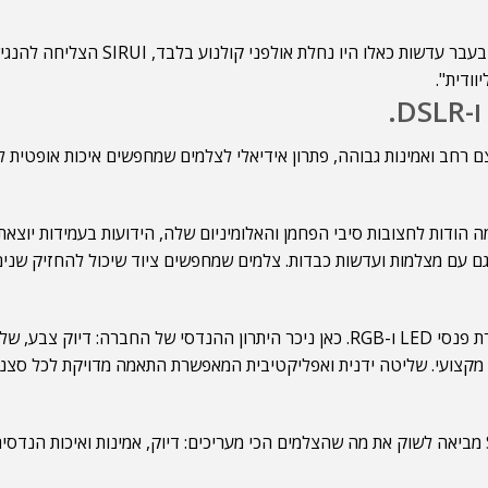
ים זולים המציעים חצובות לשימוש מזדמן, SIRUI התפרסמה הודות לחצובות סיבי הפחמן והאלומיניום של
ות ועדשות כבדות. צלמים שמחפשים ציוד שיכול להחזיק שנים רבות יודעים ש-SIRUI
בשנים האחרונות נכנסה SIRUI גם לעולם התאורה הקולנועית עם סדרת פנסי LED ו-RGB. כאן