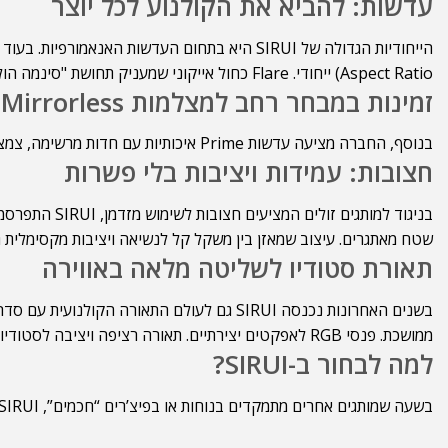
עדשות: להביא את הקולנוע לכל יוצר
Aspect Ratio) ייחודי. Flare כחול אייקוני שמעניק תחושת "סינמה הוליוודית".
זמינות במבחר רחב למצלמות Mirrorless ו-DSLR.
בנוסף, החברה מציעה עדשות Prime איכותיות עם חדות מרשימה, צמצם רחב ואמינות גבוהה, פתרון אידיאלי לצלמים שמחפשים איכות אופטית לצד נגישות.
חצובות: עמידות ויציבות בלי פשרות
בניגוד למותג
שטח מאתגרים. עיצוב שמאזן בין משקל קל לנשיאה ויציבות מקסימלית גם עם מצלמ
תאורת סטודיו לשליטה מלאה באווירה
ממושכת. פנסי RGB לאפקטים יצירתיים. תאורה רציפה ויציבה לסטודיו מקצועי. שליטה ידנית ואפליקטיבית המאפשרת התאמה מדויקת לכל סצנה.
למה לבחור ב-SIRUI?
בשעה שמותגים אחרים מתמקדים בנוחות או בפיצ’רים “חכמים”, SIRUI מביאה לשוק את מה שהצלמים הכי מעריכים: דיוק, אמינות ואיכות הנדסית. בכל שאלה והתייעצות, צרו עמנו קשר, צוות