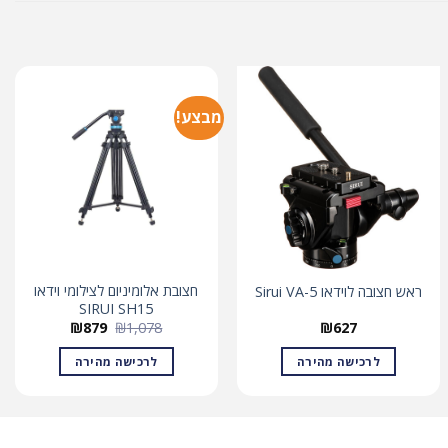
מבצע!
חצובת אלומיניום לצילומי וידאו
ראש חצובה לוידאו Sirui VA-5
SIRUI SH15
המחיר
המחיר
₪
879
₪
1,078
₪
627
המקורי
הנוכחי
היה:
הוא:
לרכישה מהירה
לרכישה מהירה
₪879.
₪1,078.