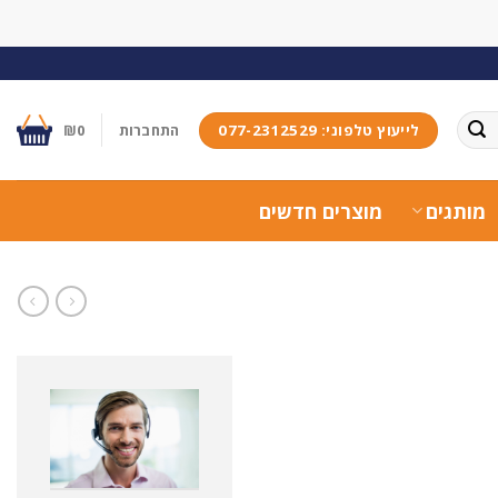
לייעוץ טלפוני: 077-2312529
התחברות
0
₪
מותגים
מוצרים חדשים