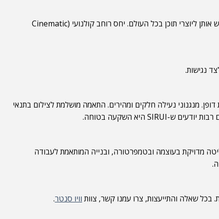
הייחודיות הגדולה של SIRUI היא בתחום העדשות האנאמורפיות. בעוד בעבר עדשות כאלו היו נחלת אולפני קולנוע בלבד, SIRUI הצליחה להנגיש אותן ליוצרי תוכן בכל העולם. יחס רוחב קולנועי (Cinematic
ה, הידועות בעמידות יוצאת דופן. מנגנוני נעילה חלקים ומהירים. התאמה מושלמת לצילום בתנאי
 היא השקעה בטוחה.
 ניכר היתרון ההנדסי של החברה: דיוק צבע, שליטה מדויקת בעוצמה ובטמפרטורה, ובנייה המותאמת לעבודה
וויו סנטר
.