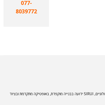
077-
8039772
מותג SIRUI נוסד מתוך מסורת של דיוק ושאיפה לספק לצלמים וקולנוענים ציוד ברמה הגבוהה ביותר. בשונה מיצרנים המתמקדים בגימיקים טכנולוגיים, SIRUI ידועה בבנייה מוקפדת, באופטיקה מתקדמת ובציוד