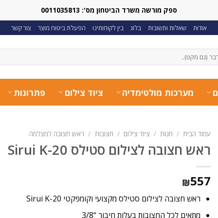
ספק מורשה משרד הביטחון מס': 0011035813
אודות
שאלות ותשובות
בלוג
בין לקוחותינו
הפעלת ביטוח מוצר
צור קשר
ם
מערכות מולטימדיה
ציוד צילום
פתרונות
עמוד הבית
/
חנות
/
ציוד צילום
/
חצובות
/
ראש חצובה למצלמה
ראש חצובה לצילום סטילס Sirui K-20
557
₪
ראש חצובה לצילום סטילס מקצועי וקומפקטי Sirui K-20
מתאים לכל החצובות בעלות חיבור “3/8