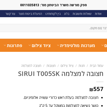
ספק מורשה משרד הביטחון מס': 0011035813
אודות
שאלות ותשובות
בלוג
בין לקוחותינו
הפעלת ביטוח מוצר
צור קשר
ם
מערכות מולטימדיה
ציוד צילום
פתרונות
עמוד הבית
/
חנות
/
ציוד צילום
/
חצובות
/
חצובה למצלמה
חצובה למצלמה SIRUI T005SK
557
₪
חצובה למצלמה בעלת ראש כדורי עשויה אלומיניום.
כושר נשיאה למצלמות במשקל עד 5 ק”ג