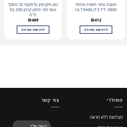
חצובת עמוד תאורה איכותי
בום מיקרופון טלסקופי קל משקל
ULTRABLITZ FT-3800
עשוי סיבי פחמן קרבון 92-290
ס"מ
₪
489
₪
412
לרכישה מהירה
לרכישה מהירה
פופולרי
צור קשר
מצלמות ללא מראה