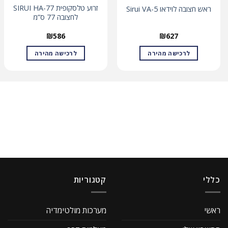
זרוע טלסקופית SIRUI HA-77
ראש חצובה לוידאו Sirui VA-5
לחצובה 77 ס”מ
₪
586
₪
627
לרכישה מהירה
לרכישה מהירה
כללי
קטגוריות
ראשי
מערכות מולטימדיה