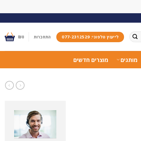
לייעוץ טלפוני: 077-2312529
התחברות
0
₪
מותגים
מוצרים חדשים