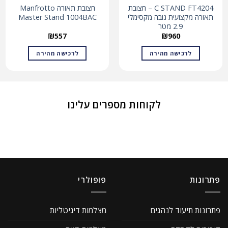
C STAND FT4204 – חצובת
חצובת תאורה Manfrotto
תאורה מקצועית גובה מקסימלי
Master Stand 1004BAC
2.9 מטר
₪
557
₪
960
לרכישה מהירה
לרכישה מהירה
לקוחות מספרים עלינו
פתרונות
פופולרי
פתרונות תיעוד לנהגים
מצלמות דיגיטליות