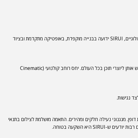
מותג SIRUI נוסד מתוך מסורת של דיוק ושאיפה לספק לצלמים וקולנוענים ציוד ברמה הגבוהה ביותר. בשונה מיצרנים המתמקדים בגימיקים טכנולוגיים, SIRUI ידועה בבנייה מוקפדת, באופטיקה מתקדמת ובציוד
הייחודיות הגדולה של SIRUI היא בתחום העדשות האנאמורפיות. בעוד בעבר עדשות כאלו היו נחלת אולפני קולנוע בלבד, SIRUI הצליחה להנגיש אותן ליוצרי תוכן בכל העולם. יחס רוחב קולנועי (Cinematic
ה, הידועות בעמידות יוצאת דופן. מנגנוני נעילה חלקים ומהירים. התאמה מושלמת לצילום בתנאי
 היא השקעה בטוחה.