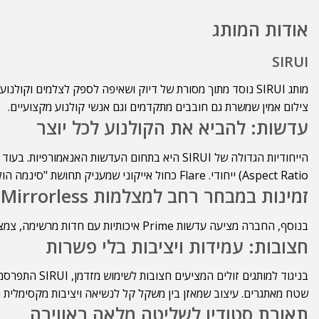
אודות המותג
SIRUI
צילום אמין שמשרת גם חובבים מתקדמים וגם אנשי קולנוע מקצועיים.
עדשות: להביא את הקולנוע לכל יוצר
Aspect Ratio) ייחודי. Flare כחול אייקוני שמעניק תחושת "סינמה הוליוודית".
זמינות במבחר רחב למצלמות Mirrorless ו-DSLR.
בנוסף, החברה מציעה עדשות Prime איכותיות עם חדות מרשימה, צמצם רחב ואמינות גבוהה, פתרון אידיאלי לצלמים שמחפשים איכות אופטית לצד נגישות.
חצובות: עמידות ויציבות בלי פשרות
בניגוד למותג
שטח מאתגרים. עיצוב שמאזן בין משקל קל לנשיאה ויציבות מקסימלית גם עם מצלמ
תאורת סטודיו לשליטה מלאה באווירה