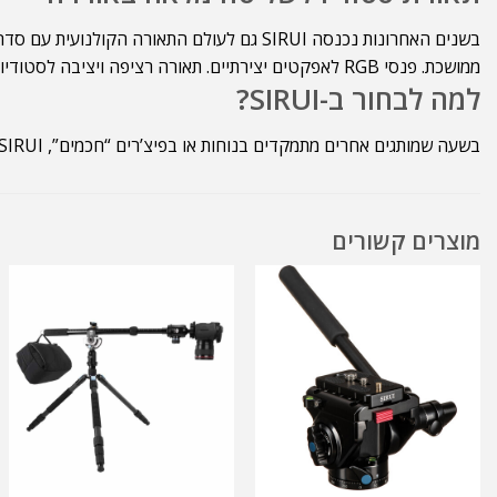
ממושכת. פנסי RGB לאפקטים יצירתיים. תאורה רציפה ויציבה לסטודיו מקצועי. שליטה ידנית ואפליקטיבית המאפשרת התאמה מדויקת לכל סצנה.
למה לבחור ב-SIRUI?
בשעה שמותגים אחרים מתמקדים בנוחות או בפיצ’רים “חכמים”, SIRUI מביאה לשוק את מה שהצלמים הכי מעריכים: דיוק, אמינות ואיכות הנדסית. בכל שאלה והתייעצות, צרו עמנו קשר, צוות
מוצרים קשורים