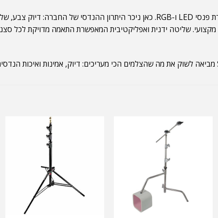
בשנים האחרונות נכנסה SIRUI גם לעולם התאורה הקולנועית עם סדרת פנסי LED ו-RGB. כאן