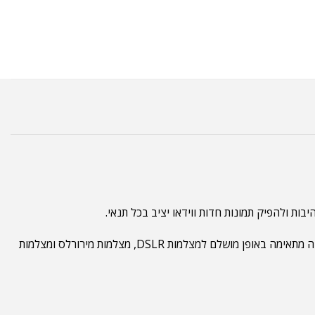
ות ולהפיק תמונות חדות ווידאו יציב בכל תנאי.
זוהי חצובה קלה וחצובה ניידת, פרקטית ועם יכולת המרה מהירה למונופוד מקצועי, מה שהופך אותה לאביזר צילום חובה בכל תיק צילום! החצובה מתאימה באופן מושלם למצלמות DSLR, מצלמות מירורלס ומצלמות