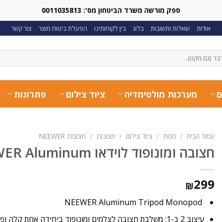
ספק מורשה משרד הביטחון מס': 0011035813
אודות
שאלות ותשובות
בלוג
בין לקוחותינו
הפעלת ביטוח מוצר
צור קשר
ם
מערכות מולטימדיה
ציוד צילום
פתרונות
עמוד הבית
/
חנות
/
ציוד צילום
/
חצובות
/
חצובות NEEWER
חצובה ומונופוד לוידאו NEEWER Aluminum
299
₪
NEEWER Aluminum Tripod Monopod
עיצוב 2 ב-1: משלבת חצובה לצלמים ומונופוד ביחידה אחת קלה