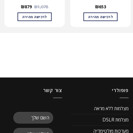
המחיר
המחיר
₪
879
₪
1,078
₪
653
המקורי
הנוכחי
היה:
הוא:
לרכישה מהירה
לרכישה מהירה
₪879.
₪1,078.
פופולרי
צור קשר
מצלמות ללא מראה
מצלמת DSLR
מערכות מולטימדיה