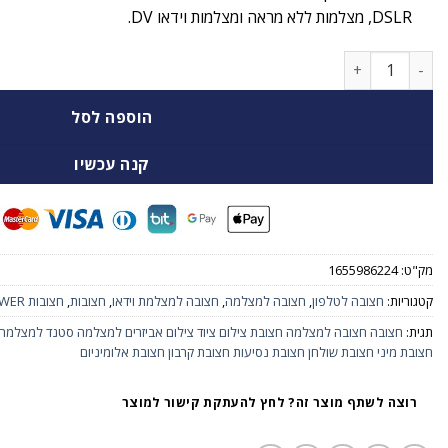
DSLR, מצלמות ללא מראה ומצלמות וידאו DV.
כמות של חצובה ומונופוד לוידאו NEEWER Aluminum
הוספה לסל
קנה עכשיו
מק"ט:
1655986224
קטגוריות:
חצובה לטלפון
,
חצובה למצלמה
,
חצובה למצלמת וידאו
,
חצובות
,
חצובות NEEWER
תגית:
חצובה חצובה למצלמה חצובת צילום ציוד צילום אביזרים למצלמה סטנד למצלמה
חצובת מיני חצובת שולחן חצובת נסיעות חצובת קרבון חצובת אלומיניום
רוצה לשתף מוצר זה? לחץ להעתקת קישור למוצר