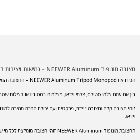
חצובה מונופוד NEEWER Aluminum – גמישות ויציבות לכל צילום!
הכירו את NEEWER Aluminum Tripod Monopod – החצובה המקצועית והמונופוד האולטימטיבי לצלמים.
בין אם אתם צלמי סטילס, צלמי וידאו, מצלמים בסטודיו או בצילום שטח 
וידאו.
החצובת מונופוד NEEWER Aluminum זוהי חצובה מומלצת לכל מי שמחפש ציוד צילום איכותי ורב-תכליתי.