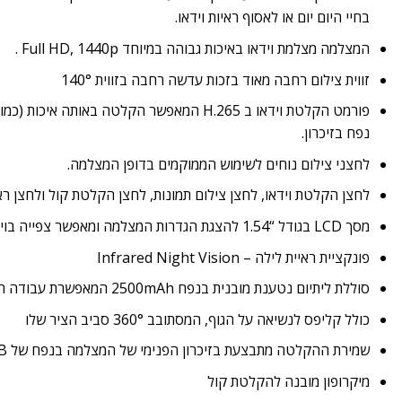
בחיי היום יום או לאסוף ראיות וידאו.
המצלמה מצלמת וידאו באיכות גבוהה במיוחד Full HD, 1440p .
זווית צילום רחבה מאוד בזכות עדשה
רחבה בזווית 140°
נפח בזיכרון.
לחצני צילום נוחים לשימוש הממוקמים בדופן המצלמה.
לחצן הקלטת וידאו, לחצן צילום תמונות, לחצן הקלטת קול ולחצן ראי
מסך LCD בגודל “1.54 להצגת הגדרות המצלמה ומאפשר צפייה בוידאו המצולם
פונקציית ראיית לילה – Infrared Night Vision
סוללת ליתיום נטענת מובנית בנפח 2500mAh המאפשרת עבודה רציפה במשך 10 שעות!
כולל קליפס לנשיאה על הגוף, המסתובב 360° סביב הציר שלו
שמירת ההקלטה מתבצעת בזיכרון הפנימי של המצלמה בנפח של 128GB
מיקרופון מובנה להקלטת קול