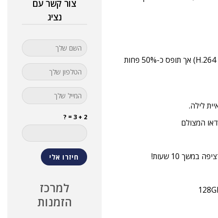
צור קשר עם
נציג
פורמט הקלטת וידאו ב H.265 המאפשר הקלטה באותה איכות (כמו H.264) אך תופס כ-50% פחות
ית לילה.
2 + 3 = ?
למרכז
הזמנות