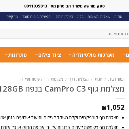
ספק מורשה משרד הביטחון מס': 0011035813
אודות
שאלות ותשובות
בלוג
בין לקוחותינו
הפעלת ביטוח מוצר
צור קשר
ם
מערכות מולטימדיה
ציוד צילום
פתרונות
עמוד הבית
/
חנות
/
מצלמות דרך
/
מצלמות דרך לשיטור ופיקוח
מצלמת גוף CamPro C3 בנפח 128GB
1,052
₪
מצלמת גוף קומפקטית וקלת משקל לצילום ותיעוד אירועים בזמן אמת
מצלמת גוף משמשת לעתים קרובות על ידי אכיפת החוק או כל אזרח