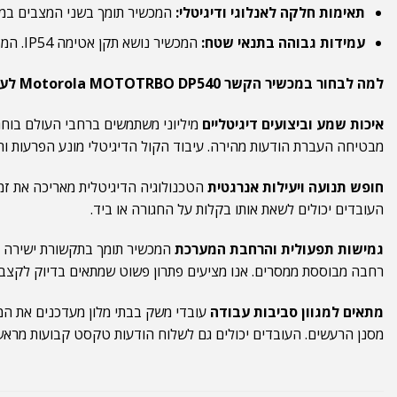
תאימות חלקה לאנלוגי ודיגיטלי:
המכשיר תומך בשני המצבים במקב
עמידות גבוהה בתנאי שטח:
המכשיר נושא תקן אטימה IP54. המבנה הקשיח מגן עליו מפני אבק ומפני נתזי מים.
למה לבחור במכשיר הקשר Motorola MOTOTRBO DP540 לעסק שלך?
איכות שמע וביצועים דיגיטליים
מבטיחה העברת הודעות מהירה. עיבוד הקול הדיגיטלי מונע הפרעות ורעש
חופש תנועה ויעילות אנרגטית
העובדים יכולים לשאת אותו בקלות על החגורה או ביד.
גמישות תפעולית והרחבת המערכת
רחבה מבוססת ממסרים. אנו מציעים פתרון פשוט שמתאים בדיוק לקצב
מתאים למגוון סביבות עבודה
עובדי משק בבתי מלון מעדכנים את המנ
מסנן הרעשים. העובדים יכולים גם לשלוח הודעות טקסט קבועות מראש