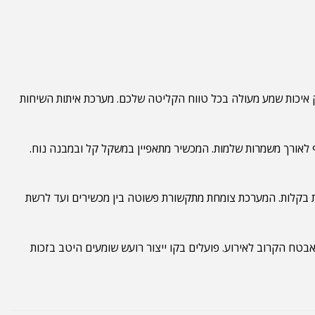
ים ברחבי העולם בוחרים בטכנולוגיית הקול הדיגיטלית של MOTOTRBO. דגם DP540 מספק איכות שמע מעולה בכל טווח הקליטה שלכם. מערכת איתות השיחות
בדי העסק ישמרו על קשר רציף לאורך משמרות שלמות. המכשיר מתאפיין במשקל קל ובמבנה נוח.
כם יכול להרחיב את טווח הפעילות בקלות. המערכת צומחת מתקשורת פשוטה בין מכשירים ועד לרשת
בטח הקרוב לאירוע. פועלים בקו ייצור רועש שומעים היטב בזכות