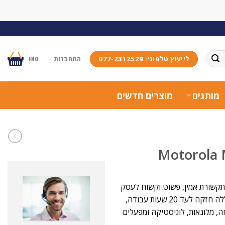
לייעוץ טלפוני: 077-2312529
התחברות
0
₪
מותגים
מוצרים חדשים
Motorola MOTOTRBO מספק פתרון תקשורת אמין, פשוט וקשוח לעסק
שלכם. המכשיר מעניק איכות שמע צלולה עם מסנן רעשים מתקדם, סוללה חזקה לעד 20 שעות עבודה,
ה, מלונאות, לוגיסטיקה ומפעלים