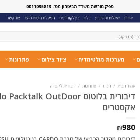
ספק מורשה משרד הביטחון מס': 0011035813
אודות
שאלות ותשובות
בלוג
בין לקוחותינו
הפעלת ביטוח מוצר
צור קשר
ם
מערכות מולטימדיה
ציוד צילום
פתרונות
עמוד הבית
/
חנות
/
פתרונות
/
דיבורית לקסדה
אקסטרים
980
₪
דיבורית מהדור הרביעי של חברת CARDO בטכנולוגיית MESH לספורט אקסטרים