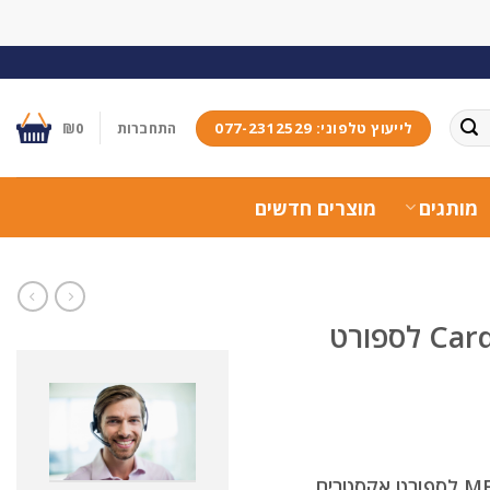
לייעוץ טלפוני: 077-2312529
התחברות
0
₪
מותגים
מוצרים חדשים
דיבורית בלוטוס Cardo Packtalk OutDoor לספורט