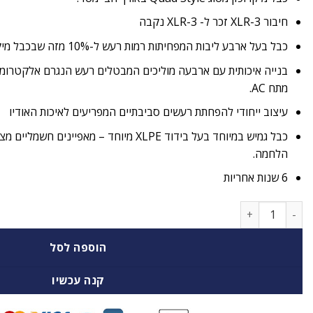
חיבור
-3 זכר ל-
XLR
-3 נקבה
XLR
כבל בעל ארבע ליבות המפחיתות רמות רעש ל-10% מזה שבכבל מיקרופון מאוזן רגיל.
בנייה איכותית עם ארבעה מוליכים המבטלים רעש הנגרם אלקטרומ
מתח AC.
עיצוב ייחודי להפחתת רעשים סביבתיים המפריעים לאיכות האודיו
כבל גמיש במיוחד בעל בידוד XLPE מיוחד – מאפיינ
הלחמה.
6 שנות אחריות
כמות של כבל באורך חצי מטר XLR (M) ל- XLR (F) של חברת קרמר
הוספה לסל
קנה עכשיו