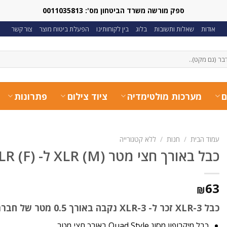
ספק מורשה משרד הביטחון מס': 0011035813
אודות
שאלות ותשובות
בלוג
בין לקוחותינו
הפעלת ביטוח מוצר
צור קשר
ם
מערכות מולטימדיה
ציוד צילום
פתרונות
עמוד הבית
/
חנות
/
ללא קטגורייה
כבל באורך חצי מטר XLR (M) ל- XLR (F) של חברת קרמר
63
₪
כבל XLR-3 זכר ל- XLR-3 נקבה באורך 0.5 מטר של חברת Kramer
כבל מיקרופון מסוג Quad Style באורך חצי מטר.