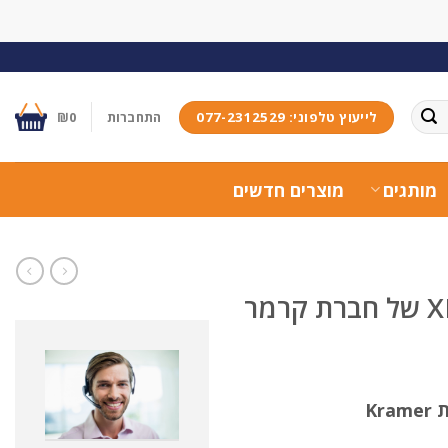
לייעוץ טלפוני: 077-2312529
התחברות
0
₪
מותגים
מוצרים חדשים