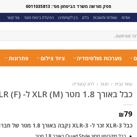
ספק מורשה משרד הביטחון מס': 0011035813
אודות
שאלות ותשובות
בלוג
בין לקוחותינו
הפעלת ביטוח מוצר
צור קשר
ם
מערכות מולטימדיה
ציוד צילום
פתרונות
עמוד הבית
/
חנות
/
ללא קטגורייה
כבל באורך 1.8 מטר XLR (M) ל- XLR (F) של חברת קרמר
79
₪
כבל XLR-3 זכר ל- XLR-3 נקבה באורך 1.8 מטר של חברת Kramer
כבל מיקרופון מסוג Quad Style באורך 1.8 מטר.