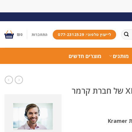
לייעוץ טלפוני: 077-2312529
התחברות
0
₪
מותגים
מוצרים חדשים