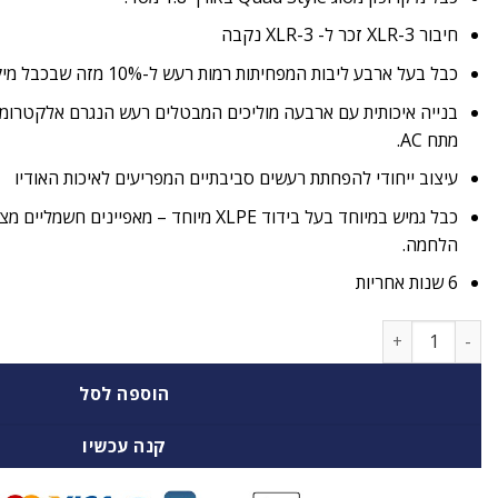
חיבור
-3 זכר ל-
XLR
-3 נקבה
XLR
כבל בעל ארבע ליבות המפחיתות רמות רעש ל-10% מזה שבכבל מיקרופון מאוזן רגיל.
בנייה איכותית עם ארבעה מוליכים המבטלים רעש הנגרם אלקטרומ
מתח AC.
עיצוב ייחודי להפחתת רעשים סביבתיים המפריעים לאיכות האודיו
כבל גמיש במיוחד בעל בידוד XLPE מיוחד – מאפיינ
הלחמה.
6 שנות אחריות
כמות של כבל באורך 1.8 מטר XLR (M) ל- XLR (F) של חברת קרמר
הוספה לסל
קנה עכשיו