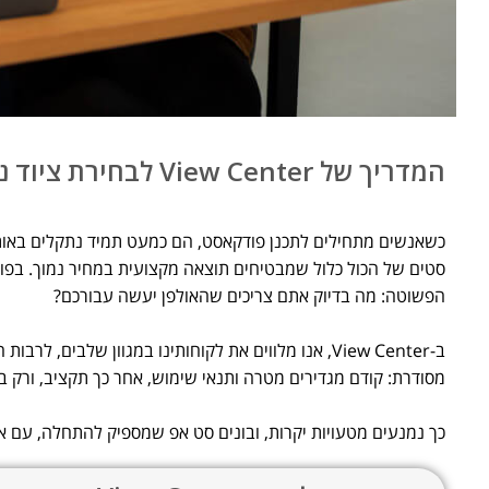
המדריך של View Center לבחירת ציוד נכון לפי מטרה, תנאים ותקציב
כשאנשים מתחילים לתכנן פודקאסט, הם כמעט תמיד נתקלים באותה תח
סטים של הכול כלול שמבטיחים תוצאה מקצועית במחיר נמוך. בפו
הפשוטה: מה בדיוק אתם צריכים שהאולפן יעשה עבורכם?
ב-View Center, אנו מלווים את לקוחותינו במגוון שלבי
מסודרת: קודם מגדירים מטרה ותנאי שימוש, אחר כך תקציב, ורק בס
כך נמנעים מטעויות יקרות, ובונים סט אפ שמספיק להתחלה, עם