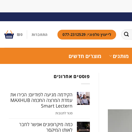
לייעוץ טלפוני: 077-2312529
התחברות
0
₪
מותגים
מוצרים חדשים
פוסטים אחרונים
הקידמה מגיעה לפודיום: הכירו את
עמדת המרצה החכמה MAXHUB
Smart Lectern
סגור לתגובות
כמה מיקרופונים אפשר לחבר
לאותו המיקסר