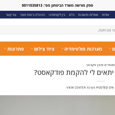
ספק מורשה משרד הביטחון מס': 0011035813
אודות
שאלות ותשובות
בלוג
בין לקוחותינו
הפעלת ביטוח מוצר
צור קשר
ם
מערכות מולטימדיה
ציוד צילום
פתרונות
מאמרים ותוכן מקצועי
 יתאים לי להקמת פודקאסט?
POSTED ON
מערכת VIEW CENTER