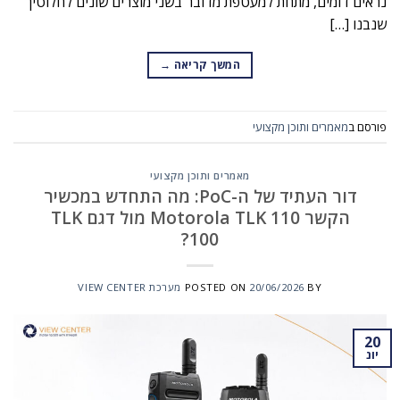
נראים דומים, מתחת למעטפת מדובר בשני מוצרים שונים לחלוטין
שנבנו […]
המשך קריאה
→
פורסם ב
מאמרים ותוכן מקצועי
מאמרים ותוכן מקצועי
דור העתיד של ה-PoC: מה התחדש במכשיר
הקשר Motorola TLK 110 מול דגם TLK
100?
BY
20/06/2026
POSTED ON
מערכת VIEW CENTER
20
יונ