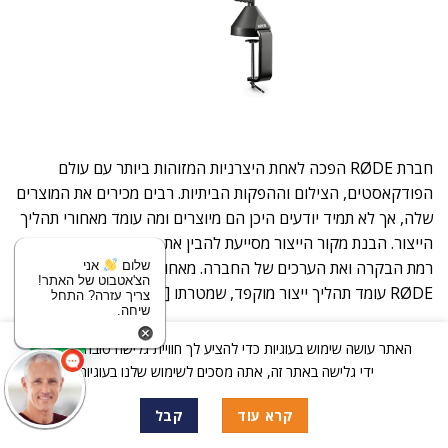
חברת RØDE הפכה לאחת היצרניות המזוהות ביותר עם עולם
הפודקאסטים, הצילום וההפקות הביתיות. רבים מכירים את המוצרים
שלה, אך לא תמיד יודעים היכן הם מיוצרים ומה עומד מאחורי תהליך
הייצור. הבנת מקור הייצור מסייעת להבין את איכות המוצרים, את
רמת הבקרה ואת הערכים של החברה. מאחורי כל מיקרופון של
שלום
אני
הצ'אטבוט של האתר!
RØDE עומד תהליך ייצור מוקפד, שמטרתו […]
צריך עזרה? התחל
שיחה.
המשך קריאה
→
האתר עושה שימוש בעוגיות כדי להציע לך חוויית גלישה טובה יותר. על
ידי גלישה באתר זה, אתה מסכים לשימוש שלנו בעוגיות.
פורסם ב
מאמרים ותוכן מקצועי
,
מגזין טכנולוגי
קרא עוד
קבל