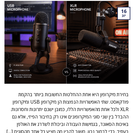
16
יונ
בחירת מיקרופון היא אחת ההחלטות החשובות ביותר בהקמת
פודקאסט. שתי האפשרויות הנפוצות הן מיקרופון USB ומיקרופון
XLR ולכל אחת מהאפשרויות הללו, כמובן ישנם יתרונות וחסרונות.
ההבדל בין שני סוגי המיקרופונים אינו רק בחיבור הפיזי, אלא גם
באיכות הסאונד, בגמישות העבודה וביכולת לשדרג את האולפן
בעתיד. כדי לבחור נכון, חשוב להבין מה מציע כל אחד מהסוגים […]