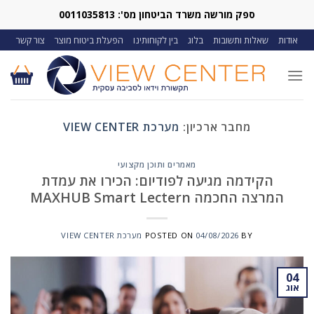
Ski
ספק מורשה משרד הביטחון מס': 0011035813
t
אודות
שאלות ותשובות
בלוג
בין לקוחותינו
הפעלת ביטוח מוצר
צור קשר
conten
מחבר ארכיון:
מערכת VIEW CENTER
מאמרים ותוכן מקצועי
הקידמה מגיעה לפודיום: הכירו את עמדת
המרצה החכמה MAXHUB Smart Lectern
BY
04/08/2026
POSTED ON
מערכת VIEW CENTER
04
אוג