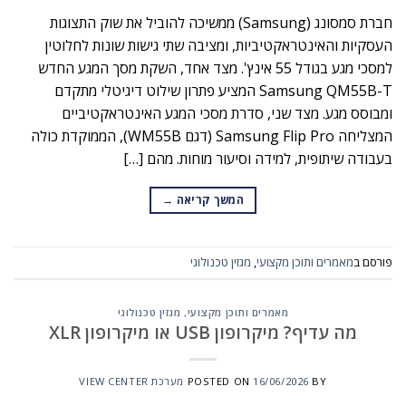
חברת סמסונג (Samsung) ממשיכה להוביל את שוק התצוגות
העסקיות והאינטראקטיביות, ומציבה שתי גישות שונות לחלוטין
למסכי מגע בגודל 55 אינץ'. מצד אחד, השקת מסך המגע החדש
Samsung QM55B-T המציע פתרון שילוט דיגיטלי מתקדם
ומבוסס מגע. מצד שני, סדרת מסכי המגע האינטראקטיביים
המצליחה Samsung Flip Pro (דגם WM55B), הממוקדת כולה
בעבודה שיתופית, למידה וסיעור מוחות. מהם […]
המשך קריאה
→
פורסם ב
מאמרים ותוכן מקצועי
,
מגזין טכנולוגי
מאמרים ותוכן מקצועי
,
מגזין טכנולוגי
מה עדיף? מיקרופון USB או מיקרופון XLR
BY
16/06/2026
POSTED ON
מערכת VIEW CENTER