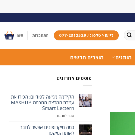
לייעוץ טלפוני: 077-2312529
התחברות
0
₪
מותגים
מוצרים חדשים
פוסטים אחרונים
הקידמה מגיעה לפודיום: הכירו את
עמדת המרצה החכמה MAXHUB
Smart Lectern
על
סגור לתגובות
הקידמה
מגיעה
כמה מיקרופונים אפשר לחבר
לפודיום:
לאותו המיקסר