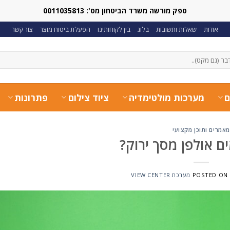
ספק מורשה משרד הביטחון מס': 0011035813
אודות
שאלות ותשובות
בלוג
בין לקוחותינו
הפעלת ביטוח מוצר
צור קשר
ם
מערכות מולטימדיה
ציוד צילום
פתרונות
מאמרים ותוכן מקצועי
ם אולפן מסך ירוק?
POSTED ON
מערכת VIEW CENTER