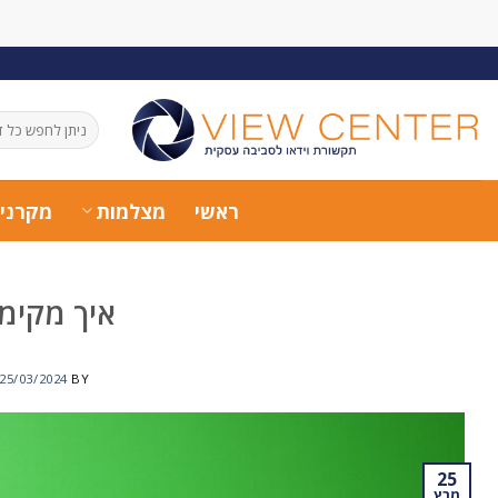
Ski
t
conten
חיפוש
עבור:
ראשי
מצלמות
מקרני
איך מקימי
25/03/2024
BY
25
מרץ