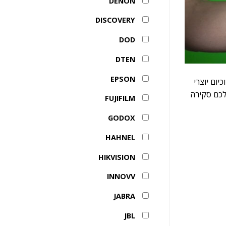
DENON
DISCOVERY
DOD
DTEN
EPSON
יום יוצרי
 לכם סקירה
FUJIFILM
GODOX
HAHNEL
HIKVISION
INNOVV
JABRA
JBL