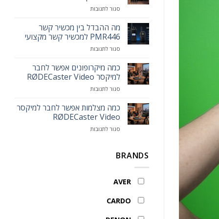
הכירו
על
סגור לתגובות
את
כמה
עמדת
מיקרופונים
מה ההבדל בין מכשיר קשר
המרצה
אפשר
החכמה
PMR446 למכשיר קשר מקצועי
לחבר
MAXHUB
על
סגור לתגובות
לאותו
Smart
מה
המיקסר
Lectern
ההבדל
כמה מיקרופונים אפשר לחבר
בין
למיקסר RØDECaster Video
מכשיר
על
סגור לתגובות
קשר
כמה
PMR446
מיקרופונים
כמה מצלמות אפשר לחבר למיקסר
למכשיר
אפשר
קשר
RØDECaster Video
לחבר
מקצועי
על
סגור לתגובות
למיקסר
כמה
RØDECaster
מצלמות
Video
אפשר
BRANDS
לחבר
למיקסר
RØDECaster
AVER
Video
CARDO