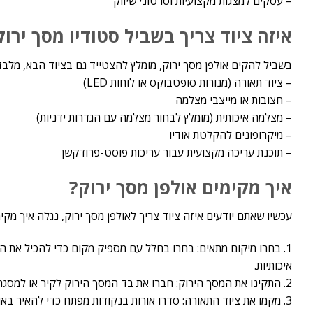
– עסקים למצגות מקצועיות וסרטוני שיווק
איזה ציוד צריך בשביל סטודיו מסך ירוק
בשביל להקים אולפן מסך ירוק, מומלץ להצטייד גם בציוד הבא, מלבד
– ציוד תאורה (מנורות סופטבוקס או לוחות LED)
– חצובות או מייצבי מצלמה
– מצלמה איכותית (מומלץ לבחור מצלמה עם הגדרות ידניות)
– מיקרופונים להקלטת אודיו
– תוכנת עריכה מקצועית עבור עריכות פוסט-פרודקשן
איך מקימים אולפן מסך ירוק?
עכשיו שאתם יודעים איזה ציוד צריך לאולפן מסך ירוק, נגלה איך מקי
1. בחרו מיקום מתאים: בחרו בחלל עם מספיק מקום כדי להכיל את ה
איכותיות.
2. התקינו את המסך הירוק: חברו את בד המסך הירוק לקיר או למסגרת כלשהי, וודאו שהוא נטול קמטים ומואר בצורה אחידה בכל חלקיו.
3. מקמו את ציוד התאורה: סדרו אורות בנקודות מפתח כדי להאיר בא