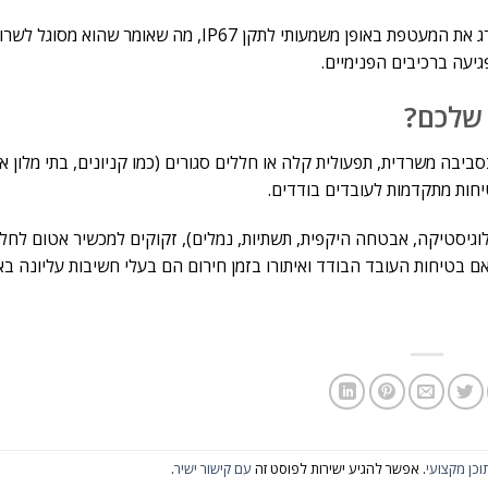
ה-TLK 100 הציע עמידות בסיסית בלבד (IP54). ה-TLK 110 משדרג את המעטפת באופן משמעותי לתקן IP67, מה ש
גיעה ברכיבים הפנימיים.
 שלכם?
 אם: אתם מנהלים צוותים בסביבה משרדית, תפעולית קלה או חללים סגורים (כמו קניונים, בתי מלון
יחות מתקדמות לעובדים בודדים.
ם עובדים בשטח (לוגיסטיקה, אבטחה היקפית, תשתיות, נמלים), זקוקים למכשיר אטום לח
וכן מקצועי
. אפשר להגיע ישירות לפוסט זה
עם קישור ישיר
.