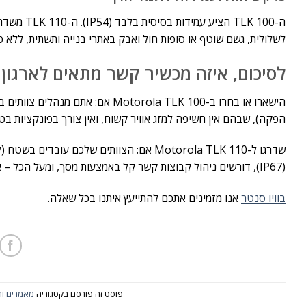
לשלולית, גשם שוטף או סופות חול ואבק באתרי בנייה ותשתית, ללא פ
לסיכום, איזה מכשיר קשר מתאים לארגון
הישארו או בחרו ב-Motorola TLK 100
הפקה), שבהם אין חשיפה למזג אוויר קשוח, ואין צורך בפונקציות בט
שדרגו ל-Motorola TLK 110 אם: הצוותים שלכ
(IP67), דורשים ניהול קבוצות קשר קל באמצעות מסך, ומעל הכל – אם בטיחות העובד הבודד ואיתורו בזמן חירום הם בעלי חשיבות עליונה בארגון שלכם.
בוויו סנטר
אנו מזמינים אתכם להתייעץ איתנו בכל שאלה.
פוסט זה פורסם בקטגוריה
מאמרים ות