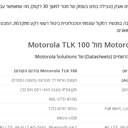
עמידות קשוחה בתקן IP67: ה-TLK 110 מציע אטימות מלאה למים ואבק (טבילה במים בעומק של מטר
 עם סינון רעשים מבוסס AI: מוטורולה שילבה במכשיר רמקול עוצמתי וטכנולוגיית ביטול רעשי רקע מתקדמת,
אנים.
Motorola So:
ש
)
Motorola TLK 100 (
הדגם הקודם
)
תצוגת נוריות לד מטריצה (תצוגה נסתרת)
ים)
תקן IP54 (הגנה מפני רסס מים קל)
MIL-STD-810G
כפתור חירום בלבד
Micro-USB
4G LTE, Wi-Fi (2.4/5 GHz), Bluetooth V4.2
4G LTE, Wi-F