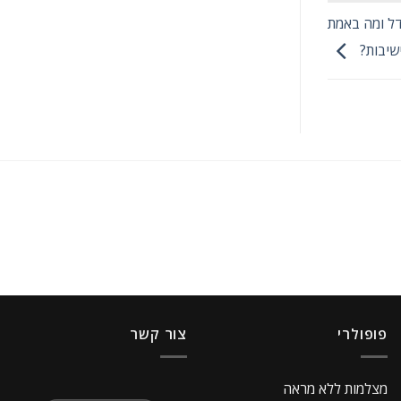
ום ושילוט (24/7): מה ההבדל ומה באמת
שיבות?
פופולרי
צור קשר
מצלמות ללא מראה