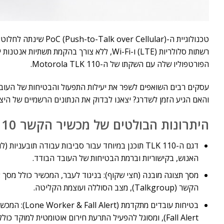
טכנולוגיית ה-(llular
הפורטפוליו שלה עם השקתו של ה-Motorola TLK 110.
והאם הגיע הזמן לשדרג? יצאנו לבדוק את הנתונים הרשמיים של היצר
היתרונות הבולטים של מכשיר הקשר Motorola TLK 110
דגם ה-TLK 110 תוכנן במיוחד עבור סביבות עבודה תו
האנוש, בקישוריות וברמת הבטיחות של העובד הבודד.
הקשר (Talkgroup), מצב הסוללה ועוצמת הקליטה.
Fall Alert), ומסוגל להפעיל התרעת חירום אוטומטית למוקד כולל מיקום מדויק.