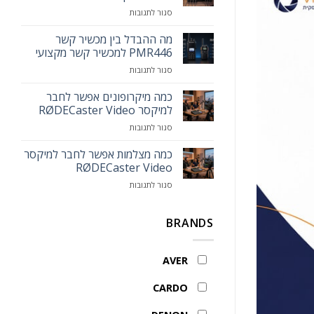
הכירו
על
סגור לתגובות
את
כמה
עמדת
מיקרופונים
מה ההבדל בין מכשיר קשר
המרצה
אפשר
החכמה
PMR446 למכשיר קשר מקצועי
לחבר
MAXHUB
על
סגור לתגובות
לאותו
Smart
מה
המיקסר
Lectern
ההבדל
כמה מיקרופונים אפשר לחבר
בין
למיקסר RØDECaster Video
מכשיר
על
סגור לתגובות
קשר
כמה
PMR446
מיקרופונים
כמה מצלמות אפשר לחבר למיקסר
למכשיר
אפשר
קשר
RØDECaster Video
לחבר
מקצועי
על
סגור לתגובות
למיקסר
כמה
RØDECaster
מצלמות
Video
אפשר
BRANDS
לחבר
למיקסר
RØDECaster
AVER
Video
CARDO