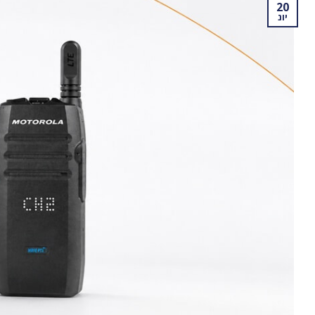
20
יונ