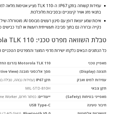
בתנאי מזג אוויר קיצוניים ובסביבות מלוכלכות.
איכות שמע יוצאת דופן
נקייה וברורה גם בתוך סביבה תעשייתית רועשת או לצד כבישים סו
טבלת השוואה מפרט טכני: Motorola TLK 110 מול Motorola TLK 100
כל הנתונים הבאים נלקחו ישירות מדפי המוצר והמפרטים הטכניים הרשמיים (Datasheets) של lutions
מאפיין טכני
Motorola TLK 110 (
הדגם החד
תצוגה
(Display)
מסך אלכסוני מובנה
(Active View)
עמידות למים ואבק
תקן
IP67
(עמידות גבוהה, טבילה במ
תקן צבאי
MIL-STD-810H
מאפייני בטיחות
(Safety)
ייעודיים
:
כפתור חירום, Fall Alert, Lone Worker
חיבור טעינה
USB Type-C
קישוריות אלחוטית
Bluetooth V5.0
i (2.4/5 GHz),