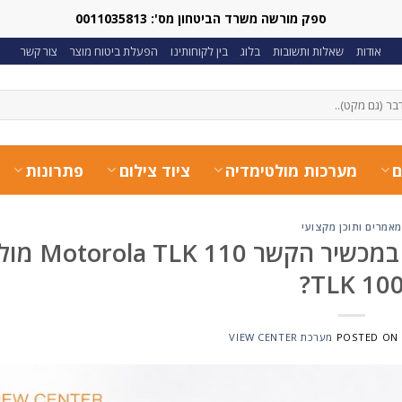
ספק מורשה משרד הביטחון מס': 0011035813
אודות
שאלות ותשובות
בלוג
בין לקוחותינו
הפעלת ביטוח מוצר
צור קשר
ם
מערכות מולטימדיה
ציוד צילום
פתרונות
מאמרים ותוכן מקצועי
דור העתיד של ה-PoC: מה התחדש 
TLK 100
POSTED ON
מערכת VIEW CENTER