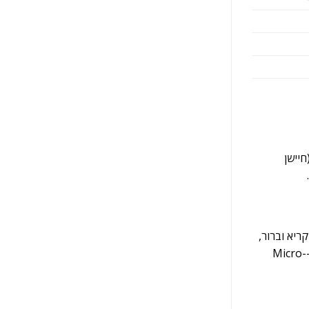
 פתרון קשר בסיסי ואמין, ה-TLK 110 הופך לכלי בטיחות מציל חיים. שילוב תכונות ה-Lone Worker וה-Fall Alert (חיישן
-TLK 110 פותר זאת באמצעות מסך קריא וברור,
המציג בדיוק מי מדבר ומהו מצב המכשיר. בנוסף, המעבר לחיבור USB-C מודרני מאפשר טעינה מהירה ואוניברסלית יותר בהשוואה לחיבור ה-Micro-