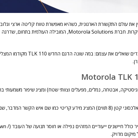
PoC (Push-to-Talk over Ce שינתה לחלוטין את עולם התקשורת הארגונית, כשהיא מאפשרת טווח קליטה ארצי וג
רשתות סלולריות (LTE) ו-Wi-Fi, ללא צורך בהקמת תשתיות אנטנות יקרות. חברת Motorola Solutions, המובילה העולמית בתחום, 
ן.
בעניות (לוגיסטיקה, אבטחה, נמלים, מפעלים וצוותי שטח) ומציג שיפור משמעותי 
מסך תצוגה מובנה (חצי שקוף): בניגוד לעבר, המכשיר כולל מסך אלכסוני קטן (8 תווים) המציג מידע קריטי כמו שם איש הקשר 
בטיחות עובדים מתקדמת ( Worker & Fall Alert