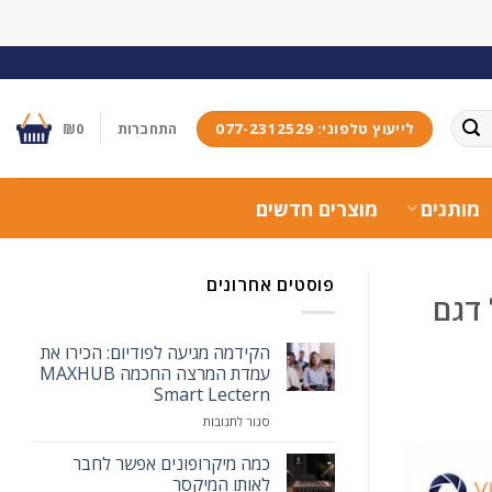
לייעוץ טלפוני: 077-2312529
התחברות
0
₪
מותגים
מוצרים חדשים
פוסטים אחרונים
במכשיר הקשר Motorola TLK 110 מול דגם
הקידמה מגיעה לפודיום: הכירו את
עמדת המרצה החכמה MAXHUB
Smart Lectern
על
סגור לתגובות
הקידמה
מגיעה
כמה מיקרופונים אפשר לחבר
לפודיום:
לאותו המיקסר