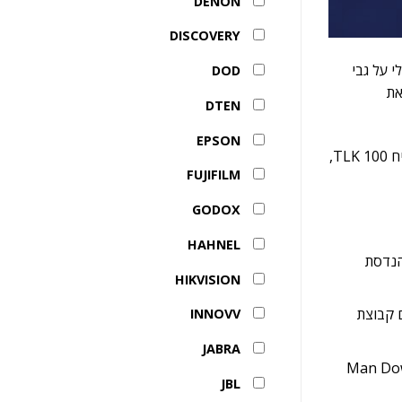
DENON
DISCOVERY
לובלי על גבי
DOD
שדרגה את
DTEN
EPSON
עסקים רבים השואפים לשפר את יעילות התפעול והבטיחות של העובדים שואלים את עצמם: במה שונה הדגם החדש TLK 110 מקודמו המצליח TLK 100,
FUJIFILM
GODOX
HAHNEL
בהנדסת
HIKVISION
המדבר, שם קבוצת
INNOVV
JABRA
Lone): המכשיר כולל חיישנים ייעודיים המזהים נפילה או חוסר תנועה של העובד (Man Down /
JBL