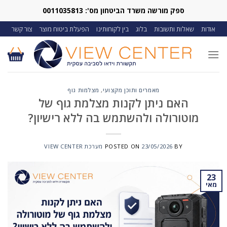
Ski
ספק מורשה משרד הביטחון מס': 0011035813
t
אודות
שאלות ותשובות
בלוג
בין לקוחותינו
הפעלת ביטוח מוצר
צור קשר
conten
מאמרים ותוכן מקצועי
,
מצלמות גוף
האם ניתן לקנות מצלמת גוף של
מוטורולה ולהשתמש בה ללא רישיון?
BY
23/05/2026
POSTED ON
מערכת VIEW CENTER
23
מאי