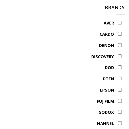
מצלמות
RØDECaster
אפשר
BRANDS
Video
לחבר
למיקסר
RØDECaster
AVER
Video
CARDO
DENON
DISCOVERY
DOD
DTEN
EPSON
FUJIFILM
GODOX
HAHNEL