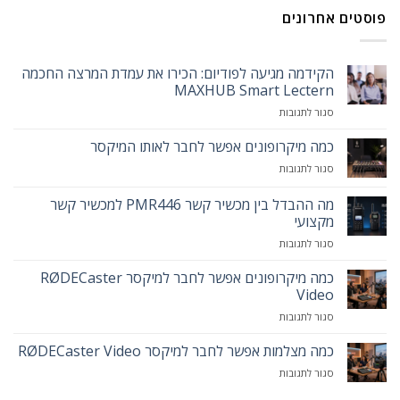
פוסטים אחרונים
הקידמה מגיעה לפודיום: הכירו את עמדת המרצה החכמה
MAXHUB Smart Lectern
על
סגור לתגובות
הקידמה
מגיעה
כמה מיקרופונים אפשר לחבר לאותו המיקסר
לפודיום:
על
סגור לתגובות
הכירו
כמה
את
מיקרופונים
מה ההבדל בין מכשיר קשר PMR446 למכשיר קשר
עמדת
אפשר
המרצה
מקצועי
לחבר
החכמה
על
סגור לתגובות
לאותו
MAXHUB
מה
המיקסר
Smart
ההבדל
כמה מיקרופונים אפשר לחבר למיקסר RØDECaster
Lectern
בין
Video
מכשיר
על
סגור לתגובות
קשר
כמה
PMR446
מיקרופונים
כמה מצלמות אפשר לחבר למיקסר RØDECaster Video
למכשיר
אפשר
קשר
על
סגור לתגובות
לחבר
מקצועי
כמה
למיקסר