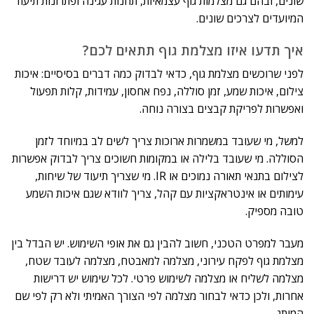
שונים, ובהם גם מצלמות גוף עצמאיות, תחנות עגינה ופתרונות תיעוד
המיועדים לצרכים שונים.
איך תדעו איזו מצלמת גוף תתאים לכם?
לפני שרוכשים מצלמת גוף, כדאי לבדוק כמה דברים בסיסיים: איכות
צילום, איכות שמע, זמן סוללה, נפח אחסון, עמידות, קלות תפעול
ואפשרות לפריקת קבצים בצורה נוחה.
למשל, מי שעובד במשמרות ארוכות צריך לשים לב במיוחד לזמן
הסוללה. מי שעובד בלילה או במקומות חשוכים צריך לבדוק אפשרות
לצילום בתנאי תאורה נמוכים או IR. מי שצריך תיעוד של שיחות,
עימותים או אינטראקציות עם קהל, צריך לוודא שגם איכות השמע
טובה מספיק.
מעבר למפרט הטכני, חשוב להבין גם את אופי השימוש. יש הבדל בין
מצלמת גוף לפקח עירוני, מצלמה למאבטח, מצלמה לעובד שטח,
מצלמה לשליח או מצלמה לשימוש פרטי. לכל שימוש יש דרישות
אחרות, ולכן כדאי לבחור מצלמה לפי הצורך האמיתי ולא רק לפי שם
המותג.