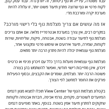
עבור משטרה, עירייה או גוף ביטחוני, זה יתרון גדול. עבור עסק קטן,
לקוח פרטי או גוף שרוצה פתרון תיעוד פשוט יותר, זו עלולה להיות
מערכת יקרה ומורכבת מדי.
אז מה עושים אם צריך מצלמת גוף בלי רישוי מורכב?
במקרים רבים, אין צורך במערכת אנטרפרייז מלאה. אם אתם צריכים
מצלמת גוף לתיעוד עבודה בשטח, אבטחה, פיקוח, שליחויות, שירות
לקוחות, שמירה, תיעוד אירועים או שימוש פרטי ומקצועי אחר,
מצלמת גוף עצמאית יכולה להיות פתרון הרבה יותר מתאים.
מצלמות גוף עצמאיות פועלות בדרך כלל עם זיכרון פנימי או כרטיס
זיכרון, אינן מחייבות רישוי חודשי, ואפשר להשתמש בהן בצורה
פשוטה הרבה יותר. מצלמים, שומרים את הקבצים, ובסוף הפעילות
פורקים את החומר למחשב לפי הצורך.
בקטלוג מצלמות הגוף של View Center תוכלו למצוא מגוון דגמים
המיועדים לשוטרים, פקחים, גורמי אכיפה, חברות אבטחה ולקוחות
שזקוקים לפתרון תיעוד אמין בשטח. בנוסף, באתר מופיעים דגמים