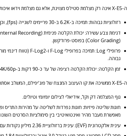
ה-X-E5 אינה רק מצלמת סטילס מצוינת, אלא גם מצלמת וידאו איכותית
רזולוציות גבוהות: תמיכה ב-6.2K ב-30 פריימים לשנייה (fps), וכן 4K ב-60fps (עם oversampling מ-6.2K לשיפור איכות התמונה).
(Color Grading) בפוסט-פרודקשן.
פרופילי Log: תמיכה בפר
גבוהה.
זמן הקלטה: יכולת הקלטה רציפה של עד כ-90 דקות ב-4K/60p (בטמפרטורת סביבה של 25 מעלות צלזיוס).
ה-X-E5 ממשיכה את קו העיצוב המנצח של פוג'יפילם, המשלב אסתטיקה רטרוית עם פונקציונליות מודרנית:
גוף המצלמה דק וקל, אידיאלי לצילום יומיומי וטיולים.
חוגות שליטה פיזיות: חוגות נפרדות לשליטה על מהירות התריס ופ
מאפשרת מעבר מהיר ואינטואיטיבי בין סימולציות הסרטים השונות
עינית אלקטרונית (EVF): עינית ברזולוציית 2.36 מיליון נקודות עם קצב רענון גבוה, המספקת תצוגה חדה וברורה של הסצנה.
מסך LCD מתכוונן: מסך מגע בגודל 3.0 אינץ' וברזולוציית 1.84 מיליון נקודות, בעל מנגנון הטיה (Tilt) המאפשר צילום נוח מזוויות נמוכות או גבוהות.