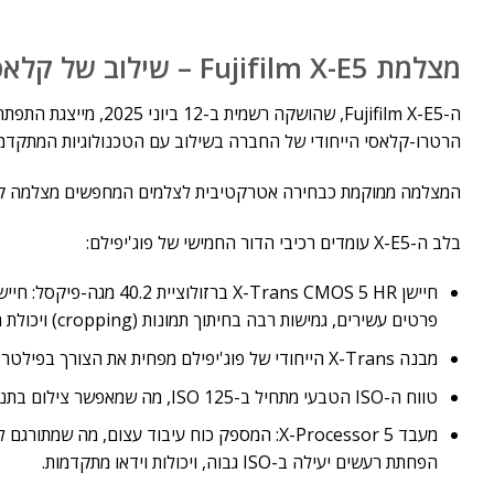
מצלמת Fujifilm X-E5 – שילוב של קלאסיקה וחדשנות
הרטרו-קלאסי הייחודי של החברה בשילוב עם הטכנולוגיות המתקדמות
המצלמה ממוקמת כבחירה אטרקטיבית לצלמים המחפשים מצלמה קומפק
בלב ה-X-E5 עומדים רכיבי הדור החמישי של פוג'יפילם:
פרטים עשירים, גמישות רבה בחיתוך תמונות (cropping) ויכולת הדפסה בגדלים גדולים.
מבנה X-Trans הייחודי של פוג'יפילם מפחית את הצורך בפילטר low-pass filter, ובכך משפר את חדות התמונה.
טווח ה-ISO הטבעי מתחיל ב-ISO 125, מה שמאפשר צילום בתנאי תאורה חזקים עם צמצמים פתוחים יותר.
מעבד X-Processor 5: המספק כוח עיבוד עצום, מ
הפחתת רעשים יעילה ב-ISO גבוה, ויכולות וידאו מתקדמות.