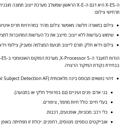
תרחישי צילום:
צילום בתאורה חלשה: מאפשר צילום מהיד במהירויות תריס איטיות יותר ללא טשטוש, ת
שימוש בעדשות ללא ייצוב: מייצב את כל העדשות המחוברות למצלמה
צילום וידאו חלק: תורם לייצוב תנועת המצלמה ומעניק צילומי וידאו
בבחירת נקודת המיקוד הרצויה.
זיהוי נושאים מבוסס בינה מלאכותית (AI Subject Detection AF): המצלמה מסוגלת לזהות ולעקוב אוטומטית אחר מגוון רחב של נושאים, כולל:
בני אדם: פנים ועיניים (גם בפרופיל חלקי או בתנועה).
בעלי חיים: כולל חיות מחמד, ציפורים.
כלי רכב: מכוניות, אופנועים, רכבות.
אובייקטים נוספים: מטוסים, רחפנים. יכולת זו מפחיתה באופן