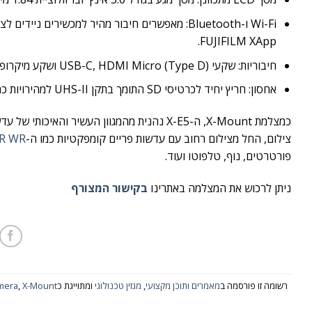
Wi-Fi ו-Bluetooth: מאפשרים חיבור מהיר למכשיר
FUJIFILM XApp.
חיבוריות: שקעי USB-C, HDMI Micro (Type D) ושקע מיקרופון 2.5 מ"מ (עם מתאם 3.5 מ"מ כלול בערכה), המאפשרים חיבורי שמע ווידאו חיצוניים.
אחסון: חריץ יחיד לכרטיסי SD התומך בתקן UHS-II למהירויות כתיבה גבוהות, חיוני לצילום וידאו ברזולוציות גבוהות וצילום רצף.
צילום, החל מצילום רחוב עם עדשות פריים קומפקטיות כמו ה-
R WR
פורטרטים, נוף, טלפוטו ועוד.
ניתן לרכוש את המצלמה באתרינו
בקישור המצורף
רשומה זו פורסמה ב
מאמרים ותוכן מקצועי
,
מגזין טכנולוגי
ומתוייגת כ
X-Mount
,
amera