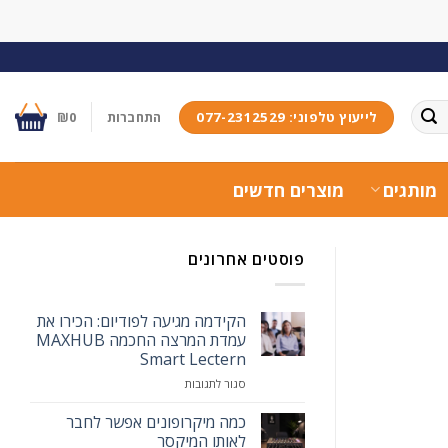
לייעוץ טלפוני: 077-2312529
התחברות
0
₪
מותגים
מוצרים חדשים
פוסטים אחרונים
הקידמה מגיעה לפודיום: הכירו את
עמדת המרצה החכמה MAXHUB
Smart Lectern
על
סגור לתגובות
הקידמה
מגיעה
כמה מיקרופונים אפשר לחבר
לפודיום:
לאותו המיקסר