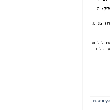
פליקציית
סרת תקדים להתאמה לכל סוג
שה FUJINON XF23mmF2.8 R WR ועד צילום
סקירת מצלמה
,