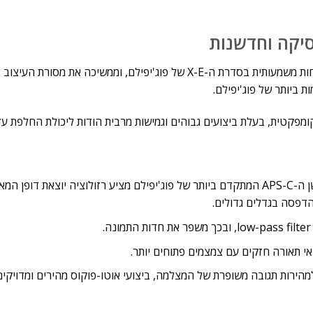
ה-Fujifilm X-E5, שהושקה רשמית ב-12 ביוני 2025, מייצגת התפתחות משמעותית בסדרת ה-X-E של פוג'יפילם, וממשיכה את מסורת העיצוב
 ביותר של פוג'יפילם.
טית, בעלת ביצועים גבוהים וגמישות מרבית הודות ליכולת החלפת עד
חיישן X-Trans CMOS 5 HR ברזולוציית 40.2 מגה-פיקסל: חיישן ה-APS-C המתקדם ביותר של פוג'יפילם מציע רזולוציה יוצאת ד
ה שמתורגם למהירות תגובה משופרת של המצלמה, ביצועי אוטו-פוקוס מהירים ומדויקים