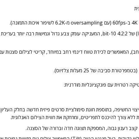
דגימת צבע עשירה: יכולת הקלטה פנימית (Internal Recording) של 4:2:2 10-bit, המעניקה עומק צבע גדול וגמישות רבה יות
ופילי F-Log ו-F-Log2 (טווח דינמי מורחב), המאפשרים לכידת טווח דינמי רחב במיוחד, קריטי לצילום סצנות
יצוי החשיפה, בתוספת חוגת סימולציית סרטים פיזית חדשה בחלק העליון. 
 ללא צורך להיכנס לתפריטים, ומחזקת את חווית הצילום האנלוגית.