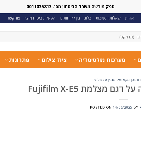
ספק מורשה משרד הביטחון מס': 0011035813
אודות
שאלות ותשובות
בלוג
בין לקוחותינו
הפעלת ביטוח מוצר
צור קשר
ם
מערכות מולטימדיה
ציוד צילום
פתרונות
ותוכן מקצועי
,
מגזין טכנולוגי
ם מצלמת Fujifilm X-E5
POSTED ON
14/06/2025
BY