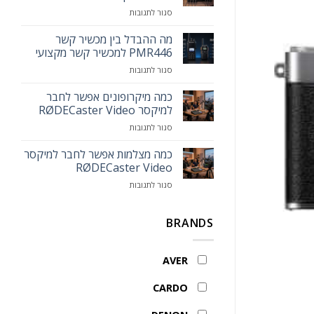
הכירו
על
סגור לתגובות
את
כמה
עמדת
מיקרופונים
מה ההבדל בין מכשיר קשר
המרצה
אפשר
החכמה
PMR446 למכשיר קשר מקצועי
לחבר
MAXHUB
על
סגור לתגובות
לאותו
Smart
מה
המיקסר
Lectern
ההבדל
כמה מיקרופונים אפשר לחבר
בין
למיקסר RØDECaster Video
מכשיר
על
סגור לתגובות
קשר
כמה
PMR446
מיקרופונים
כמה מצלמות אפשר לחבר למיקסר
למכשיר
אפשר
קשר
RØDECaster Video
לחבר
מקצועי
על
סגור לתגובות
למיקסר
כמה
RØDECaster
מצלמות
Video
אפשר
BRANDS
לחבר
למיקסר
RØDECaster
AVER
Video
CARDO