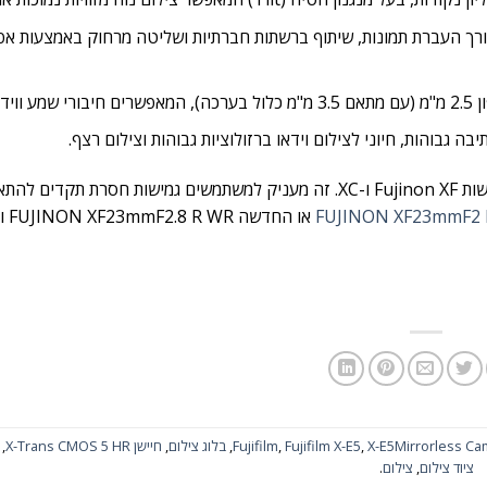
ים ניידים לצורך העברת תמונות, שיתוף ברשתות חברתיות ושליטה מרחוק באמצעות א
כמצלמת X-Mount, ה-X-E5 נהנית מהמגוון העשיר והאיכותי של עדשות Fujinon XF ו-XC. זה מעניק למשתמשים גמישות ח
FUJINON XF23mmF2 
או החד
X-E5Mirrorless C
,
Fujifilm X-E5
,
Fujifilm
,
בלוג צילום
,
חיישן X-Trans CMOS 5 HR
,
ציוד צילום
,
צילום
.