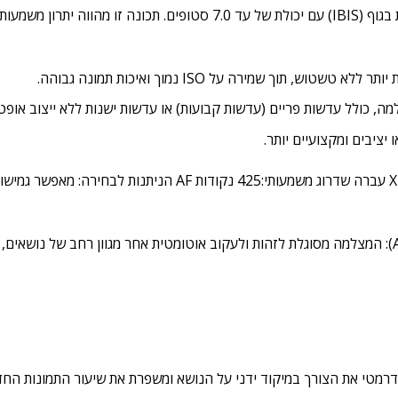
ה-X-E5 היא דגם ה-X-E הראשון שמשלב מערכת ייצוב תמונה מובנית בגוף (IBIS) עם יכולת של עד 7.0 סטופים. תכונה זו מהווה
וך שמירה על ISO נמוך ואיכות תמונה גבוהה.
, כולל עדשות פריים (עדשות קבועות) או עדשות ישנות ללא ייצוב אופטי
 יציבים ומקצועיים יותר.
הודות למעבד ה-X-Processor 5, מערכת הפוקוס האוטומטי ב-X-E5 עברה שדרוג משמעותי:425 נקודות AF הניתנות לבחי
 דרמטי את הצורך במיקוד ידני על הנושא ומשפרת את שיעור התמונות החד