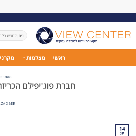
Ski
t
conten
חיפוש
עבור:
ראשי
מצלמות
מקרני
מאמרים 
חברת פוג'יפילם הכריזה על דג
RZAOBER
14
יונ