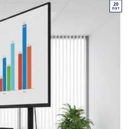
20
דצמ