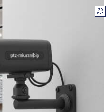
20
דצמ