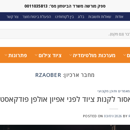
ספק מורשה משרד הביטחון מס': 0011035813
אודות
שאלות ותשובות
בלוג
בין לקוחותינו
הפעלת ביטוח מוצר
צור קשר
ם
מערכות מולטימדיה
ציוד צילום
פתרונות
מחבר ארכיון:
RZAOBER
מאמרים ותוכן מקצועי
ר לקנות ציוד לפני אפיון אולפן פודקאסט
POSTED ON
03/01/2026
BY