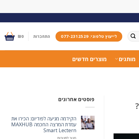
לייעוץ טלפוני: 077-2312529
התחברות
0
₪
מותגים
מוצרים חדשים
פוסטים אחרונים
?
הקידמה מגיעה לפודיום: הכירו את
עמדת המרצה החכמה MAXHUB
Smart Lectern
על
סגור לתגובות