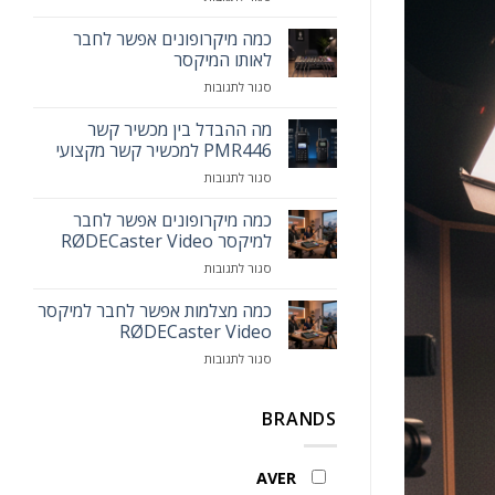
הקידמה
מגיעה
כמה מיקרופונים אפשר לחבר
לפודיום:
לאותו המיקסר
הכירו
על
סגור לתגובות
את
כמה
עמדת
מיקרופונים
מה ההבדל בין מכשיר קשר
המרצה
אפשר
החכמה
PMR446 למכשיר קשר מקצועי
לחבר
MAXHUB
על
סגור לתגובות
לאותו
Smart
מה
המיקסר
Lectern
ההבדל
כמה מיקרופונים אפשר לחבר
בין
למיקסר RØDECaster Video
מכשיר
על
סגור לתגובות
קשר
כמה
PMR446
מיקרופונים
כמה מצלמות אפשר לחבר למיקסר
למכשיר
אפשר
קשר
RØDECaster Video
לחבר
מקצועי
על
סגור לתגובות
למיקסר
כמה
RØDECaster
מצלמות
Video
אפשר
BRANDS
לחבר
למיקסר
RØDECaster
AVER
Video