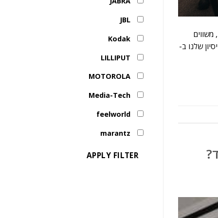
JABRA
JBL
משווים
Kodak
יון שלנו ב-
LILLIPUT
MOTOROLA
Media-Tech
feelworld
marantz
APPLY FILTER