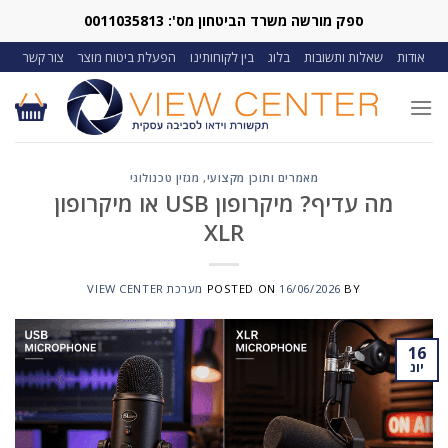
Ski
ספק מורשה משרד הביטחון מס': 0011035813
t
אודות
שאלות ותשובות
בלוג
בין לקוחותינו
הפעלת ביטוח מוצר
צור קשר
conten
מאמרים ותוכן מקצועי
,
מגזין טכנולוגי
מה עדיף? מיקרופון USB או מיקרופון
XLR
BY
16/06/2026
POSTED ON
מערכת VIEW CENTER
16
יונ