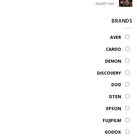
קשר
על
סגור לתגובות
לחבר
מקצועי
כמה
למיקסר
מצלמות
RØDECaster
אפשר
BRANDS
Video
לחבר
למיקסר
RØDECaster
AVER
Video
CARDO
DENON
DISCOVERY
DOD
DTEN
EPSON
FUJIFILM
GODOX