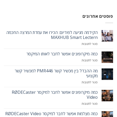
פוסטים אחרונים
הקידמה מגיעה לפודיום: הכירו את עמדת המרצה החכמה
MAXHUB Smart Lectern
על
סגור לתגובות
הקידמה
מגיעה
כמה מיקרופונים אפשר לחבר לאותו המיקסר
לפודיום:
על
סגור לתגובות
הכירו
כמה
את
מיקרופונים
מה ההבדל בין מכשיר קשר PMR446 למכשיר קשר
עמדת
אפשר
המרצה
מקצועי
לחבר
החכמה
על
סגור לתגובות
לאותו
MAXHUB
מה
המיקסר
Smart
ההבדל
כמה מיקרופונים אפשר לחבר למיקסר RØDECaster
Lectern
בין
Video
מכשיר
על
סגור לתגובות
קשר
כמה
PMR446
מיקרופונים
כמה מצלמות אפשר לחבר למיקסר RØDECaster Video
למכשיר
אפשר