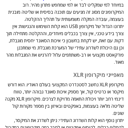
במיוחד למי שמקליט לבד או למי שמחפש פתרון מהיר. רוב
המיקרופונים מסוג זה מגיעים עם תוכנה בסיסית או שליטה מובנית
בעוצמה, עובדה המקלה משמעותית על תהליך ההקלטה.
יתרונו הגדול של מיקרופון USB הוא קלות השימוש והנגישות: אין
צורך בידע טכני, אין צורך בכבלים מיוחדים, וההקלטה מתחילה תוך
דקות. עם זאת, יש לקחת בחשבון כי איכות הסאונד יחסית מוגבלת,
וכן גם היכולת לשדרוג עתידי של המערכת מוגבלת. מי שמתכנן
פודקאסט מקצועי או רב-משתתפים עלול להרגיש את המגבלות מהר
מאוד.
מאפייני מיקרופון XLR
מיקרופון XLR נחשב לסטנדרט המקצועי בעולם האודיו. הוא דורש
מיקסר או כרטיס קול, אך מספק איכות סאונד גבוהה יותר, טווח
דינמי רחב יותר ויכולת התאמה מדויקת לצרכים. מיקרופון XLR מקנה
שליטה מלאה בעוצמות, באפקטים ובאיזון בין מספר מקורות קול
שונים.
יתרון נוסף הוא קלות השדרוג העתידי: ניתן לשדרג את המיקסר,
להחליף כבלים, להוסיף אפקטים או לחבר כמה מיקרופונים במקביל.