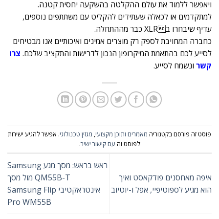
ויאפשר ללמוד את עולם ההקלטה בהשקעה יחסית קטנה.
למתקדמים או לכאלה שעתידים להקליט עם משתתפים נוספים,
עדיף שיבחרו בXLR כבר מההתחלה.
כחברה המחויבת לספק רק מוצרים אמינים ואיכותיים אנו מבטיחים
לסייע לכם בהתאמת המיקרופון הנכון לדרישות והתקציב שלכם.
צרו
קשר
ונשמח לסייע.
פוסט זה פורסם בקטגוריה
מאמרים ותוכן מקצועי
,
מגזין טכנולוגי
. אפשר להגיע ישירות
לפוסט זה
עם קישור ישיר
.
ראש בראש: מסך מגע Samsung
איפה מאחסנים פודקאסט ואיך
QM55B-T מול מסך
הוא מגיע לספוטיפיי, אפל ו-יוטיוב
אינטראקטיבי Samsung Flip
Pro WM55B