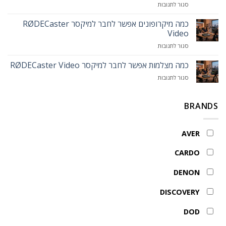
על
סגור לתגובות
לאותו
MAXHUB
מה
המיקסר
Smart
ההבדל
כמה מיקרופונים אפשר לחבר למיקסר RØDECaster
Lectern
בין
Video
מכשיר
על
סגור לתגובות
קשר
כמה
PMR446
מיקרופונים
כמה מצלמות אפשר לחבר למיקסר RØDECaster Video
למכשיר
אפשר
קשר
על
סגור לתגובות
לחבר
מקצועי
כמה
למיקסר
מצלמות
RØDECaster
אפשר
BRANDS
Video
לחבר
למיקסר
RØDECaster
AVER
Video
CARDO
DENON
DISCOVERY
DOD