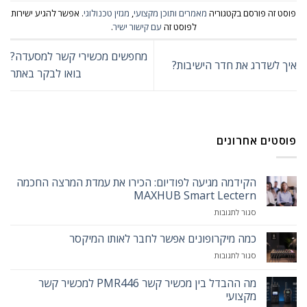
פוסט זה פורסם בקטגוריה
מאמרים ותוכן מקצועי
,
מגזין טכנולוגי
. אפשר להגיע ישירות
לפוסט זה
עם קישור ישיר
.
מחפשים מכשירי קשר למסעדה?
איך לשדרג את חדר הישיבות?
בואו לבקר באתר
פוסטים אחרונים
הקידמה מגיעה לפודיום: הכירו את עמדת המרצה החכמה
MAXHUB Smart Lectern
על
סגור לתגובות
הקידמה
מגיעה
כמה מיקרופונים אפשר לחבר לאותו המיקסר
לפודיום:
על
סגור לתגובות
הכירו
כמה
את
מיקרופונים
מה ההבדל בין מכשיר קשר PMR446 למכשיר קשר
עמדת
אפשר
המרצה
מקצועי
לחבר
החכמה