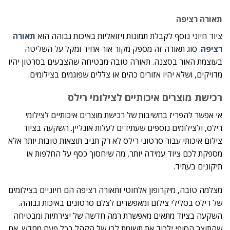
תאורה רציפה
ציוד חיוני נוסף לקבלת תמונות ויזואליות באיכות גבוהה הוא
תאורה
רציפה
. סוג תאורה זה מספק מקור אור אחיד ומקל על השליטה
בעוצמת האור בסצנה. תאורה טובה מבטיחה שהצבעים בסרטון יהיו
מדויקים, ושלא יהיו אזורים כהים או צללים שפוגמים בצילומים.
רכישת מוצרים איכותיים לצילומי רילס
אי אפשר להפריז בחשיבות של רכישת מוצרים איכותיים לצילומי
רילס, ולצילומים נוספים שעתידים לעלות אונליין. השקעה בציוד
צילום איכותי עבור סרטוני רילס לא רק תניב תוצאות טובות יותר אלא
מספקת לכם ציוד עמידה יותר, מה שיחסוך כסף על החלפות או
תיקונים בעתיד.
מצלמה טובה, מיקרופון אלחוטי ותאורה רציפה הם חיוניים בצילומים
של רילס בסלילי צילום ומאפשרים לצלם סרטונים באיכות גבוהה.
השקעה בציוד מתאים מאפשרת רמה חדשה של יצירתיות ומבטיחה
שהתוצר הסופי ילכוד את תשומת לבו של הקהל בכל פעם מחדש. אם