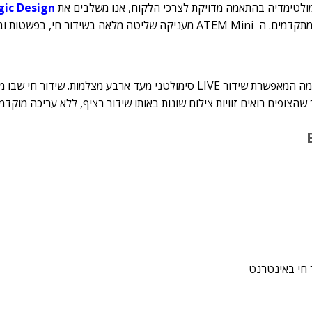
ולטימדיה בהתאמה מדויקת לצרכי הלקוח, אנו משלבים את
ic Design
ר חי, בפשטות ובאמינות.
"Blackmagic ATEM Mini" – היא קונסולת שידור קומפקטית וחכמה המאפשרת שידור LIVE סימולטני מעד ארבע מצלמות.
צופים רואים זוויות צילום שונות באותו שידור רציף, ללא עריכה מוקדמ
ר חי באינטרנט