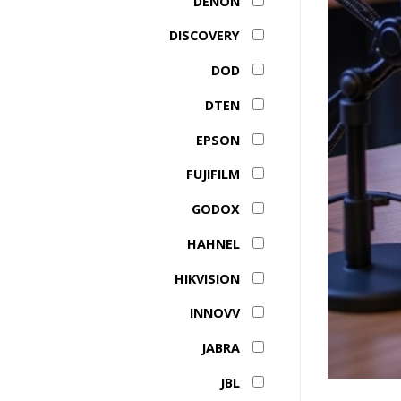
DENON
DISCOVERY
DOD
DTEN
EPSON
FUJIFILM
GODOX
HAHNEL
HIKVISION
INNOVV
JABRA
JBL