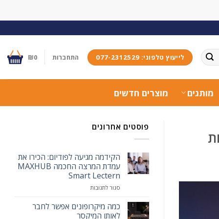
לייעוץ טלפוני: 077-2312529
התחברות
0
₪
מותגים
מוצרים חדשים
פוסטים אחרונים
הקידמה מגיעה לפודיום: הכירו את
עמדת המרצה החכמה MAXHUB
Smart Lectern
על
סגור לתגובות
הקידמה
מגיעה
כמה מיקרופונים אפשר לחבר
לפודיום:
לאותו המיקסר