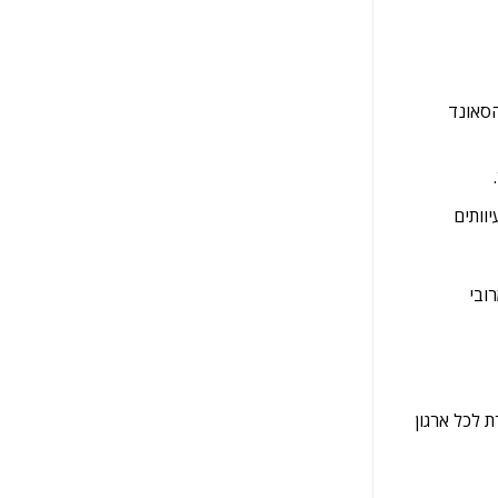
הסאונד
וותים
ובי
פשרת לכל ארגון