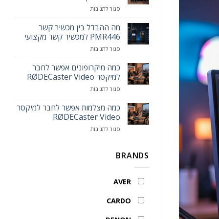
הכירו
על
סגור לתגובות
את
כמה
עמדת
מיקרופונים
מה ההבדל בין מכשיר קשר
המרצה
אפשר
החכמה
PMR446 למכשיר קשר מקצועי
לחבר
MAXHUB
על
סגור לתגובות
לאותו
Smart
מה
המיקסר
Lectern
ההבדל
כמה מיקרופונים אפשר לחבר
בין
למיקסר RØDECaster Video
מכשיר
על
סגור לתגובות
קשר
כמה
PMR446
מיקרופונים
כמה מצלמות אפשר לחבר למיקסר
למכשיר
אפשר
קשר
RØDECaster Video
לחבר
מקצועי
על
סגור לתגובות
למיקסר
כמה
RØDECaster
מצלמות
Video
אפשר
BRANDS
לחבר
למיקסר
RØDECaster
AVER
Video
CARDO