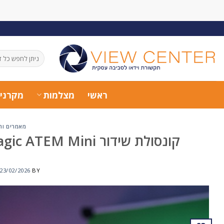
Ski
t
conten
חיפוש
עבור:
ראשי
מצלמות
מקרני
מאמרים ות
קונסולת שידור Blackmagic ATEM Mini – סטרימינג מקצועי מ־4 מצלמות
23/02/2026
BY