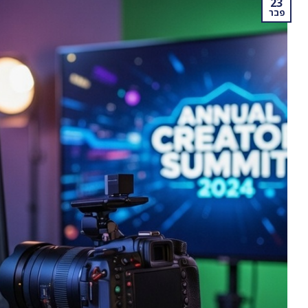
23
פבר