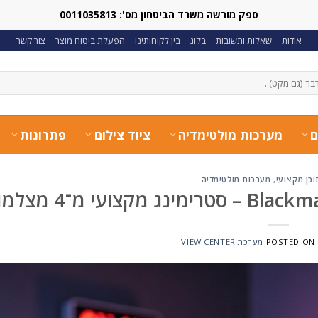
ספק מורשה משרד הביטחון מס': 0011035813
אודות
שאלות ותשובות
בלוג
בין לקוחותינו
הפעלת ביטוח מוצר
צור קשר
ם
מערכות מולטימדיה
ציוד צילום
פתרונות
וכן מקצועי
,
מערכות מולטימדיה
POSTED ON
מערכת VIEW CENTER