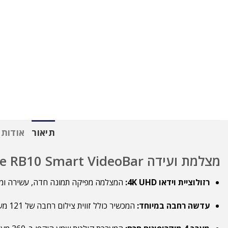
תיאור
אודות 
מצלמת ועידה Rocware RB10 Smart VideoBar
רזולוציית וידאו 4K UHD:
המצלמה מפיקה תמונה חדה, עשירה ומפורטת ברזולו
עדשה רחבה במיוחד:
המכשיר כולל זווית צילום רחבה של 121 מעלות המקיפה בקלות את כל החדר.