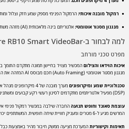
מערך 4 מיקרופונים חכם:
המערכת קולטת שמע היקפי ב-360 מעלות ומכסה טווח יעיל של עד 6 מטרים.
רמקול מובנה איכותי:
הרמקול הפנימי מספק שמע חזק וצלול ומותא
מנגנון מסגור אוטומטי:
אלגוריתם בינה מלאכותית (AI) מזהה משתתפים ומתאים את הפריים באופן עצמאי.
למה לבחור ב-Rocware RB10 Smart VideoBar לעסק שלך?
מפרט טכני מורחב
איכות הוידאו והצילום
מנגנון מסגור אוטומטי (Auto Framing) חכם מבוסס AI המזהה את הנוכחים בחדר. המצלמה שומרת על פריים מאוזן ואידיאלי גם כאשר משתתפים נכנסים או יוצאים מהחלל.
טכנולוגיית שמע ומיקרופונים
(DSP) מפעיל אלגוריתמים מתקדמים לסינון רעשי רקע קבועים ומשתנים. המערכת מונעת תופעות הד והדהודי קיר ומאפשרת שיחה במצב Full-duplex רציף.
עוצמת סאונד וחופש תנועה
החברה שילבה במכשיר רמקול פנימי איכו
המרשים מגיע ל-6 מטרים ומעניק חוויית שיחה חופשית. המשתתפים יכולים לשבת בנוחות, לנוע בחדר ולדבר בקול טבעי לחלוטין.
תאימות וקישוריות