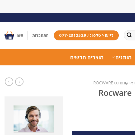
לייעוץ טלפוני: 077-2312529
התחברות
0
₪
מותגים
מוצרים חדשים
 קונפרנס ROCWARE