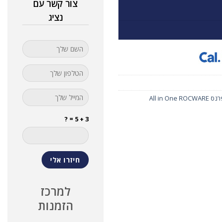
צור קשר עם
נציג
All in O
3 + 5 = ?
למרכז
הזמנות