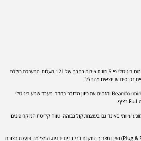
המכשיר מצויד בחיישן תמונה מתקדם התומך ברזולוציית 4K Ultra HD בקצב של 30 פריימים לשנייה. המצלמה משלבת זום דיגיטלי פי 5 וזווית צילום רחבה של 121 מעלות. המערכת כוללת
מערך מובנה של 4 מיקרופונים מנהל את קליטת הקול סביב שולחן הדיונים. המיקרופונים פועלים בטכנולוגיית Beamforming ומזהים את כיוון הדובר בחדר. מעבד שמע דיגיטלי
ע עיוותי סאונד גם בעוצמת קול גבוהה. טווח קליטת המיקרופונים
המערכת מציעה ממשק חיבור מהיר באמצעות כבל USB 3.0 (תואם גם ל-USB 2.0). המכשיר תומך בשיטת חבר-הפעל (Plug & Play) ואינו מצריך התקנת דרייברים ידנית. המצלמה פועלת בצורה