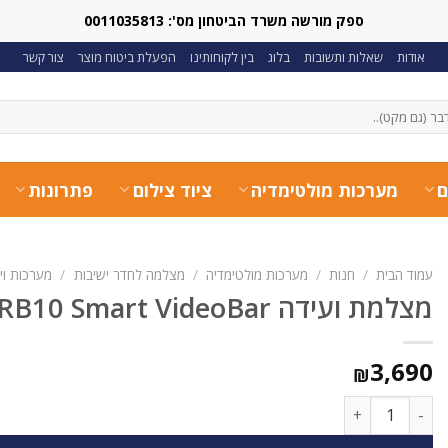
ספק מורשה משרד הביטחון מס': 0011035813
אודות
שאלות ותשובות
בלוג
בין לקוחותינו
הפעלת ביטוח מוצר
צור קשר
ם
מערכות מולטימדיה
ציוד צילום
פתרונות
עמוד הבית
/
חנות
/
מערכות מולטימדיה
/
מצלמה לחדר ישיבות
/
מערכות וידאו
מצלמת ועידה Rocware RB10 Smart VideoBar
3,690
₪
כמות של מצלמת ועידה Rocware RB10 Smart VideoBar