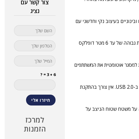
צור קשר עם
נציג
נים ובינוניים בעיצוב נקי וחדשני עם
ה-VSB-600AF תומך ב-AEC, ANS ו-AGC ותומך בשיחות ועידה באיכות גבוהה של עד 6 מטר דופלקס
לב במספר טכנולוגיות מסגור AI המאפשרות למסגר אוטומטית את המשתתפים
6 + 3 = ?
ה-VSB-600AF תומך ב-USB 3.0 דרך יציאת USB מסוג B, תוך תמיכה ב-USB 2.0. אין צורך בהתקנת
ה על משטח שטוח הניצב על
למרכז
הזמנות