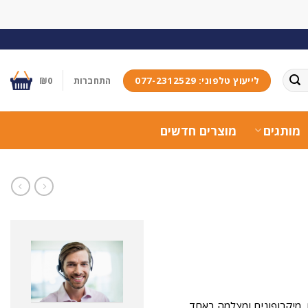
לייעוץ טלפוני: 077-2312529
התחברות
0
₪
מותגים
מוצרים חדשים