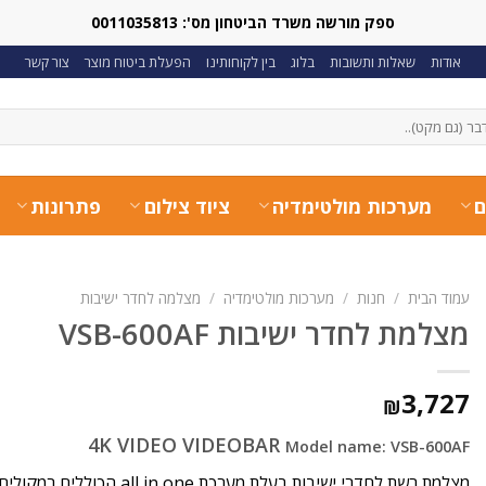
ספק מורשה משרד הביטחון מס': 0011035813
אודות
שאלות ותשובות
בלוג
בין לקוחותינו
הפעלת ביטוח מוצר
צור קשר
ם
מערכות מולטימדיה
ציוד צילום
פתרונות
עמוד הבית
/
חנות
/
מערכות מולטימדיה
/
מצלמה לחדר ישיבות
מצלמת לחדר ישיבות VSB-600AF
3,727
₪
4K VIDEO VIDEOBAR
Model name:
VSB-600AF
מצלמת רשת לחדרי ישיבות בעלת מערכת all in one הכוללים רמקולים, מיקרופונים ומצלמה באחד.