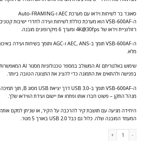
סאונד בר לשיחות וידאו עם מערכת AEC ו-Auto-FRAMING
ה-VSB-600AF הוא מערכת כוללת לשיחות ועידה לחדרי ישיבות קט
רזולוציית וידאו של 4K@30fps ומערך 6 מיקרופונים מובנה.
מלא.
שימוש באלגוריתם AI המשו
בפגישה ולהתאים את התמונה כדי להציג את התצוגה הטובה ביותר.
מנהל התקן – פשוט חברו אותו ופתחו את יישום ועידת הווידאו שלך.
היחידה מגיעה עם תושבת קיר להרכבה על הקיר, או שניתן למקם אות
המעמד המובנה שלה. כלול גם כבל USB 2.0 באורך 5 מטר.
כמות של מצלמת לחדר ישיבות VSB-600AF