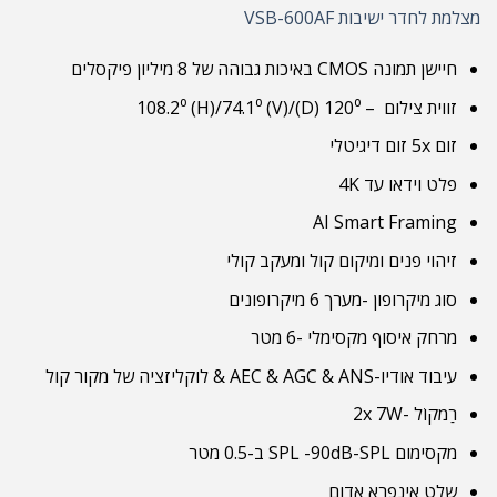
מצלמת לחדר ישיבות VSB-600AF
חיישן תמונה CMOS באיכות גבוהה של 8 מיליון פיקסלים
זווית צילום – 120⁰ (D)/108.2⁰ (H)/74.1⁰ (V)
זום 5x זום דיגיטלי
פלט וידאו עד 4K
AI Smart Framing
זיהוי פנים ומיקום קול ומעקב קולי
סוג מיקרופון -מערך 6 מיקרופונים
מרחק איסוף מקסימלי -6 מטר
עיבוד אודיו-AEC & AGC & ANS & לוקליזציה של מקור קול
רַמקוֹל -2x 7W
מקסימום SPL -90dB-SPL ב-0.5 מטר
שלט אינפרא אדום