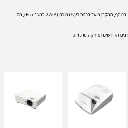
המערכת כוללת רמקול מובנה בעוצמה של 10W המספק פתרון שמע מיידי ללא צורך ברמקולים חיצוניים בחדרים בינוניים. בנוסף, המקרן פועל ברמת רעש נמוכה (27dB במצב Eco), מה