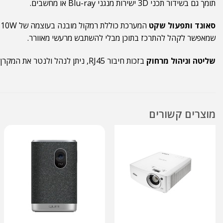
תומך גם בשידור תכני 3D ישירות מנגני Blu-ray או מחשבים.
סאונד ותפעול שקט
שמאפשר לקהל להתרכז בתוכן מבלי להשתבש מרעשי מאוורר.
שליטה וניהול מרחוק
בזכות חיבור RJ45, ניתן לנהל ולנטר את המקרן דרך הרשת, פתרון מושלם למוסדות חינוך או עסקים עם מספר רב של מקרנים הדורשים תחזוקה מרכזית.
מוצרים קשורים