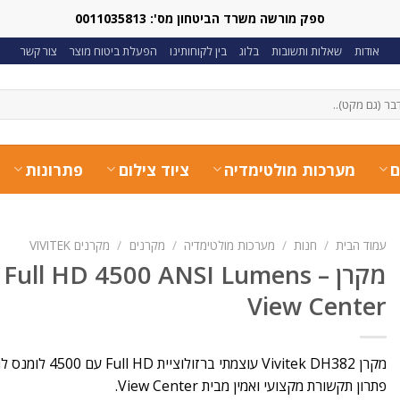
ספק מורשה משרד הביטחון מס': 0011035813
אודות
שאלות ותשובות
בלוג
בין לקוחותינו
הפעלת ביטוח מוצר
צור קשר
ם
מערכות מולטימדיה
ציוד צילום
פתרונות
עמוד הבית
/
חנות
/
מערכות מולטימדיה
/
מקרנים
/
מקרנים VIVITEK
מקרן  Full HD 4500 ANSI Lumens
View Center
מקרן Vivitek DH382 ע
פתרון תקשורת מקצועי ואמין מבית View Center.