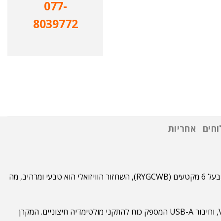
077-
8039772
חים
אחריות
המקרן מציע רזולוציית Native 1080p (1920 x 1080) המעניקה תמונה חדה בפורמט רחב. בזכות גלגל צבעים בעל 6 מקטעים (RYGCWB), השחזור הוויזואלי הוא טבעי ומרהיב, מה
ה-DH382 מצויד במגוון רחב של כניסות, כולל שתי יציאות HDMI (אחת בתקן v2.0 לתמיכה בתכנים מתקדמים), כניסת VGA, וחיבור USB-A המספק כוח להתקני מולטימדיה חיצוניים. המקרן