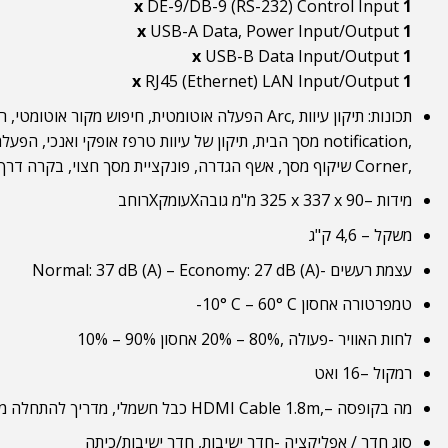
DE-9/DB-9 (RS-232) Control Input
1 x
USB-A Data, Power Input/Output
1 x
USB-B Data Input/Output
1 x
RJ45 (Ethernet) LAN Input/Output
1 x
תכונות: תיקון עיוות
Arc,
הפעלה אוטומטית, חיפוש מקור אוטומטי, ר
notification,
מסך הבית, תיקון של עיוות טרפז אופקי ואנכי, הפעלה/
Corner,
שיקוף מסך, אשף הגדרה, פונקציית מסך חצוי, בקרה דרך
מידות –
325‎ x 337 x 90
מ"מ גובהXעומקXרוחב
משקל –
4,6
ק"ג
עצמת רעשים -Normal: 37 dB (A) – Economy: 27 dB (A)
טמפרטורה אחסון
-10° C – 60° C
לחות האוויר -פעולה
20% – 80%,
אחסון
10% – 90%
רמקול –
16
ואט
מה בקופסה –
HDMI Cable 1.8m,
כבל חשמלי, מדריך להתחלה מה
סוג חדר / אפליקציה -חדר ישיבות, חדר ישיבות/כיתה