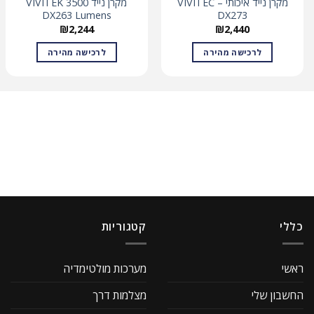
מקרן נייד איכותי – VIVITEC
מקרן נייד 3500 VIVITEK
DX263 Lumens
DX273
₪
2,244
₪
2,440
לרכישה מהירה
לרכישה מהירה
כללי
קטגוריות
ראשי
מערכות מולטימדיה
החשבון שלי
מצלמות דרך