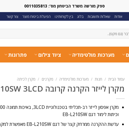
ספק מורשה משרד הביטחון מס': 0011035813
אודות
שאלות ותשובות
בלוג
בין לקוחותינו
הפעלת ביטוח מוצר
צור קשר
ם
מערכות מולטימדיה
ציוד צילום
פתרונות
עמוד הבית
/
חנות
/
מערכות מולטימדיה
/
מקרנים
/
מקרן לכיתה
מקרן לייזר הקרנה קרובה EPSON EB-L210SW 3LCD
וכיתות לימוד דגם EB-L210SW
עדשת ההקרנה ממרחק קצר של ד