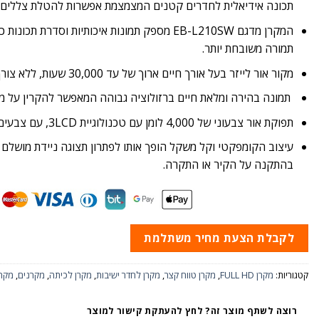
תכונה אידיאלית לחדרים קטנים המצמצמת אפשרות להטלת צללים 
המקרן מדגם EB-L210SW מספק תמונות איכותיות וסד
תמורה משובחת יותר.
מקור אור לייזר בעל אורך חיים ארוך של עד 30,000 שעות, ללא צורך בתחזוקה יקרה.
תמונה בהירה ומלאת חיים ברזולוציה גבוהה המאפשר להקרין על מסך הקרנה
תפוקת אור צבעוני של 4,000 לומן עם טכנולוגיית 3LCD, עם צבעים בהירים יותר ב-201 ואט בלבד
עיצוב הקומפקטי וקל משקל הופך אותו לפתרון תצוגה ניידת מושלם ל
בהתקנה על הקיר או התקרה.
לקבלת הצעת מחיר משתלמת
קטגוריות:
מקרן FULL HD
,
מקרן טווח קצר
,
מקרן לחדר ישיבות
,
מקרן לכיתה
,
מקרנים
,
מקרנים
רוצה לשתף מוצר זה? לחץ להעתקת קישור למוצר