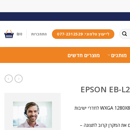
לייעוץ טלפוני: 077-2312529
התחברות
0
₪
מותגים
מוצרים חדשים
מקרן אפסון לייזר רב-תכליתי בטכנולוגיית 3LCD, באיכות תמונה WXGA 1280X800 לחדרי ישיבות
גם EB-L210SW מאפשרת למקם את המקרן קרוב לתצוגה –