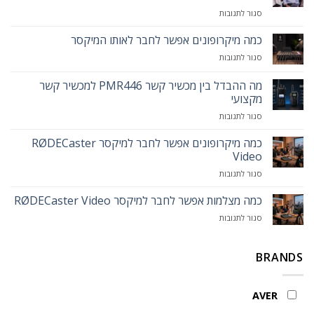
על
סגור לתגובות
הקידמה
מגיעה
כמה מיקרופונים אפשר לחבר לאותו המיקסר
לפודיום:
על
סגור לתגובות
הכירו
כמה
את
מיקרופונים
מה ההבדל בין מכשיר קשר PMR446 למכשיר קשר
עמדת
אפשר
המרצה
מקצועי
לחבר
החכמה
על
סגור לתגובות
לאותו
MAXHUB
מה
המיקסר
Smart
ההבדל
כמה מיקרופונים אפשר לחבר למיקסר RØDECaster
Lectern
בין
Video
מכשיר
על
סגור לתגובות
קשר
כמה
PMR446
מיקרופונים
כמה מצלמות אפשר לחבר למיקסר RØDECaster Video
למכשיר
אפשר
קשר
על
סגור לתגובות
לחבר
מקצועי
כמה
למיקסר
מצלמות
RØDECaster
אפשר
BRANDS
Video
לחבר
למיקסר
RØDECaster
AVER
Video