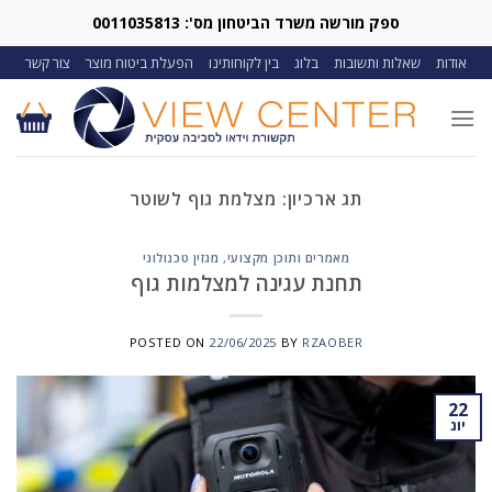
Ski
ספק מורשה משרד הביטחון מס': 0011035813
t
אודות
שאלות ותשובות
בלוג
בין לקוחותינו
הפעלת ביטוח מוצר
צור קשר
conten
תג ארכיון:
מצלמת גוף לשוטר
מאמרים ותוכן מקצועי
,
מגזין טכנולוגי
תחנת עגינה למצלמות גוף
POSTED ON
22/06/2025
BY
RZAOBER
22
יונ