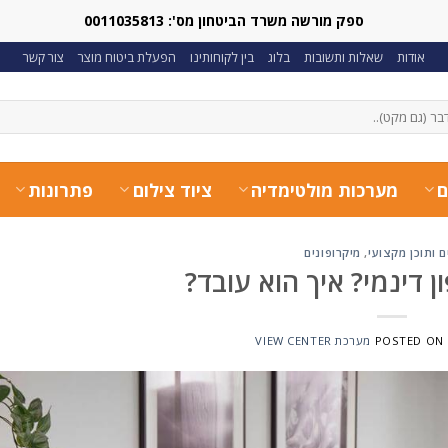
ספק מורשה משרד הביטחון מס': 0011035813
אודות
שאלות ותשובות
בלוג
בין לקוחותינו
הפעלת ביטוח מוצר
צור קשר
ם
מערכות מולטימדיה
ציוד צילום
פתרונות
 ותוכן מקצועי
,
מיקרופונים
ן דינמי? איך הוא עובד?
POSTED ON
מערכת VIEW CENTER