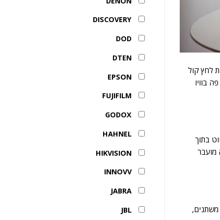
DENON
DISCOVERY
DOD
DTEN
ת לחץ קול
EPSON
ה בוויו
FUJIFILM
GODOX
HAHNEL
וט בתוך
 מועבר
HIKVISION
INNOVV
JABRA
 משתנים,
JBL