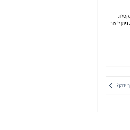
ם להביט בקטלוג
ניתן ליצור
ך ירוק?