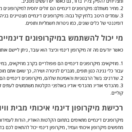
ומצליחים להפיק צליל ברור, גם כאשר יש רעשים מסביב.
2. מחיר משתלם: מיקרופונים דינמיים הם זולים יחסית למיקרופונים מקצועיים אחרים, מה שמעניק נגישות לקשת רחבה של משתמשים.
3. עומדים היטב בלחץ קול גבוה: מיקרופונים דינמיים מצטיינים ב
דומיננטי של כלים שונים, כמו גיטרות חשמליות ותופים.
מי יכול להשתמש במיקרופונים דינמיים
כאשר יודעים מה זה מיקרופון דינמי וכיצד הוא עובד, ניתן ליישם אותו 
1. מוזיקאים: מיקרופונים דינמיים הם פופולריים בקרב מוזיקאים, ב
עבור כלי נגינה כגון תופים, מגברים לגיטרה ושירה, כך שאם אתם מופ
2. שדרנים: בשל הרבגוניות והאמינות שלהם, מיקרופונים דינמיים הם בחירה מועדפת בקרב גופי שידור ופודקאסטרים.
3. מהנדסי אודיו: מהנדסי אודיו באולפני הקלטות משתמשים לעתים קר
קוליים.
רכישת מיקרופון דינמי איכותי מבית וויו
מיקרופונים דינמיים מתאימים בתחום הקלטות האודיו, הודות לעמי
מחפשים מיקרופון איכותי ועמיד, מיקרופון דינמי יכול להתאים לכם בד