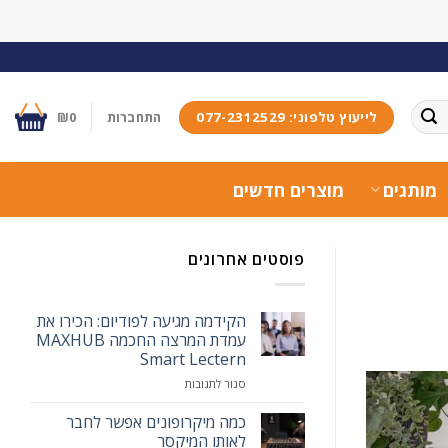
לייעוץ טלפוני: 077-2312529
התחברות
0
₪
מותגים
מוצרים חדשים
פוסטים אחרונים
הקידמה מגיעה לפודיום: הכירו את
עמדת המרצה החכמה MAXHUB
Smart Lectern
על
סגור לתגובות
הקידמה
מגיעה
כמה מיקרופונים אפשר לחבר
לפודיום:
לאותו המיקסר