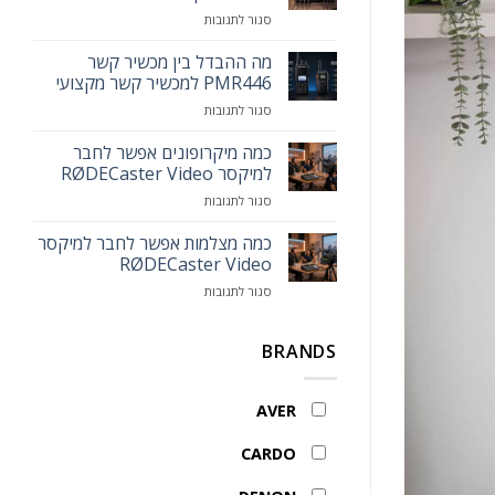
הכירו
על
סגור לתגובות
את
כמה
עמדת
מיקרופונים
מה ההבדל בין מכשיר קשר
המרצה
אפשר
החכמה
PMR446 למכשיר קשר מקצועי
לחבר
MAXHUB
על
סגור לתגובות
לאותו
Smart
מה
המיקסר
Lectern
ההבדל
כמה מיקרופונים אפשר לחבר
בין
למיקסר RØDECaster Video
מכשיר
על
סגור לתגובות
קשר
כמה
PMR446
מיקרופונים
כמה מצלמות אפשר לחבר למיקסר
למכשיר
אפשר
קשר
RØDECaster Video
לחבר
מקצועי
על
סגור לתגובות
למיקסר
כמה
RØDECaster
מצלמות
Video
אפשר
BRANDS
לחבר
למיקסר
RØDECaster
AVER
Video
CARDO