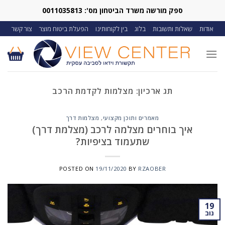
Ski
ספק מורשה משרד הביטחון מס': 0011035813
t
אודות
שאלות ותשובות
בלוג
בין לקוחותינו
הפעלת ביטוח מוצר
צור קשר
conten
תג ארכיון:
מצלמות לקדמת הרכב
מאמרים ותוכן מקצועי
,
מצלמות דרך
איך בוחרים מצלמה לרכב (מצלמת דרך)
שתעמוד בציפיות?
POSTED ON
19/11/2020
BY
RZAOBER
19
נוב