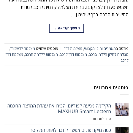
תשמש כעדות לצדקתנו. בחירת מצלמה קדמית לרכב למרות
החשיבות הרבה בכך שיהיה […]
המשך קריאה
→
פורסם ב
מאמרים ותוכן מקצועי
,
מצלמות דרך
|
פוסטים שתוייגו
מצלמה לדשבורד
,
מצלמה לחלון הקדמי ברכב
,
מצלמות דרך לרכב
,
מצלמות לקדמת הרכב
,
מצלמת דרך
לרכב
פוסטים אחרונים
הקידמה מגיעה לפודיום: הכירו את עמדת המרצה החכמה
MAXHUB Smart Lectern
על
סגור לתגובות
הקידמה
מגיעה
כמה מיקרופונים אפשר לחבר לאותו המיקסר