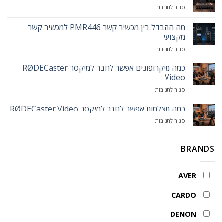
לפודיום:
על
סגור לתגובות
הכירו
כמה
את
מיקרופונים
מה ההבדל בין מכשיר קשר PMR446 למכשיר קשר
עמדת
אפשר
המרצה
מקצועי
לחבר
החכמה
על
סגור לתגובות
לאותו
MAXHUB
מה
המיקסר
Smart
ההבדל
כמה מיקרופונים אפשר לחבר למיקסר RØDECaster
Lectern
בין
Video
מכשיר
על
סגור לתגובות
קשר
כמה
PMR446
מיקרופונים
כמה מצלמות אפשר לחבר למיקסר RØDECaster Video
למכשיר
אפשר
קשר
על
סגור לתגובות
לחבר
מקצועי
כמה
למיקסר
מצלמות
RØDECaster
אפשר
BRANDS
Video
לחבר
למיקסר
RØDECaster
AVER
Video
CARDO
DENON