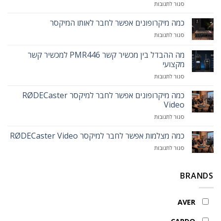
על
סגור לתגובות
הקידמה
מגיעה
כמה מיקרופונים אפשר לחבר לאותו המיקסר
לפודיום:
על
סגור לתגובות
הכירו
כמה
את
מיקרופונים
מה ההבדל בין מכשיר קשר PMR446 למכשיר קשר
עמדת
אפשר
המרצה
מקצועי
לחבר
החכמה
על
סגור לתגובות
לאותו
MAXHUB
מה
המיקסר
Smart
ההבדל
כמה מיקרופונים אפשר לחבר למיקסר RØDECaster
Lectern
בין
Video
מכשיר
על
סגור לתגובות
קשר
כמה
PMR446
מיקרופונים
כמה מצלמות אפשר לחבר למיקסר RØDECaster Video
למכשיר
אפשר
קשר
על
סגור לתגובות
לחבר
מקצועי
כמה
למיקסר
מצלמות
RØDECaster
אפשר
BRANDS
Video
לחבר
למיקסר
RØDECaster
AVER
Video