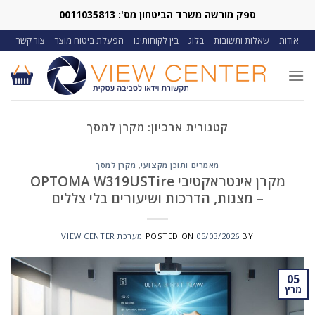
Ski
ספק מורשה משרד הביטחון מס': 0011035813
t
אודות
שאלות ותשובות
בלוג
בין לקוחותינו
הפעלת ביטוח מוצר
צור קשר
conten
קטגורית ארכיון:
מקרן למסך
מאמרים ותוכן מקצועי
,
מקרן למסך
מקרן אינטראקטיבי OPTOMA W319USTire
– מצגות, הדרכות ושיעורים בלי צללים
BY
05/03/2026
POSTED ON
מערכת VIEW CENTER
05
מרץ